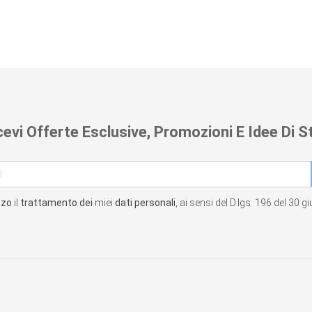
cevi Offerte Esclusive, Promozioni E Idee Di St
zzo
il
trattamento dei
miei
dati personali
, ai sensi del D.lgs. 196 del 30 