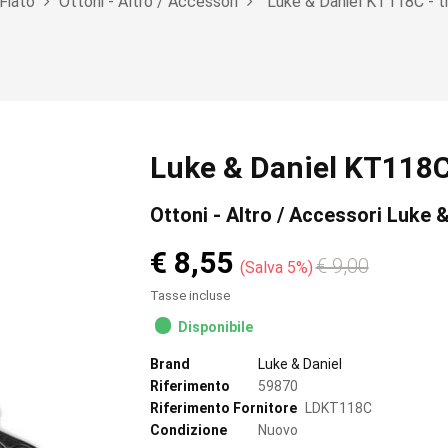
Fiato
Ottoni - Altro / Accessori
Luke & Daniel KT118C - t
Luke & Daniel KT118C 
Ottoni - Altro / Accessori Luke &
€ 8,55
€ 9,00
Salva 5%
Tasse incluse
Disponibile
Brand
Luke & Daniel
Riferimento
59870
Riferimento Fornitore
LDKT118C
Condizione
Nuovo