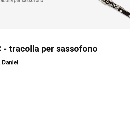
racolla per sassofono
- tracolla per sassofono
 Daniel