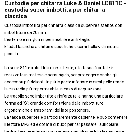
Custodie per chitarra Luke & Daniel LD811C -
custodia super imbottita per chitarra
classica
Custodia imbottita per chitarra classica super-resistente, con
imbottitura da 20 mm.
L'esterno è in nylon impermeabile e anti-taglio.
E' adatta anche a chitarre acustiche o semi-hollow di misura
piccola.
La serie 811 è imbottita e resistente, e la tasca frontale è
realizzata in materiale semi-rigido, per proteggere anche gli
accessori più delicati. In più la parte inferiore in simil-pelle rende
la custodia più impermeabile in caso di acquazzone.
Le tracolle sono imbottite e rinforzate, e hanno una particolare
forma ad "S"; grande comfort viene dalle imbottiture
ergonomiche e traspiranti del lato posteriore.
La tasca superiore è particolaremente capiente, e può contenere
il lettore MP3 ed è dotata di buco per far passare l'auricolare.
Le due tasche inferiori sono ampia - per gli spartiti - la maggiore,