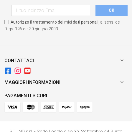
Autorizzo
il
trattamento dei
miei
dati personali
, ai sensi del
D.lgs. 196 del 30 giugno 2003.

CONTATTACI

MAGGIORI INFORMAZIONI
PAGAMENTI SICURI
SOUND s.r.l. - Sede Legale c.so XX Settembre 44 Busto