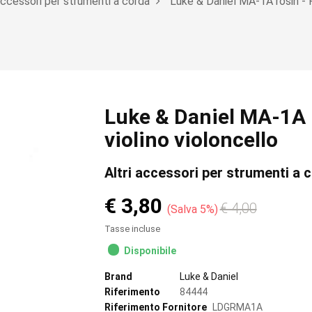
 accessori per strumenti a corda
Luke & Daniel MA-1A rosin - P
Luke & Daniel MA-1A r
violino violoncello
Altri accessori per strumenti a 
€ 3,80
€ 4,00
Salva 5%
Tasse incluse
Disponibile
Brand
Luke & Daniel
Riferimento
84444
Riferimento Fornitore
LDGRMA1A