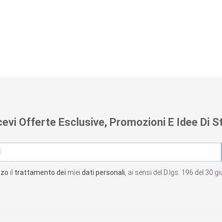
cevi Offerte Esclusive, Promozioni E Idee Di St
zzo
il
trattamento dei
miei
dati personali
, ai sensi del D.lgs. 196 del 30 