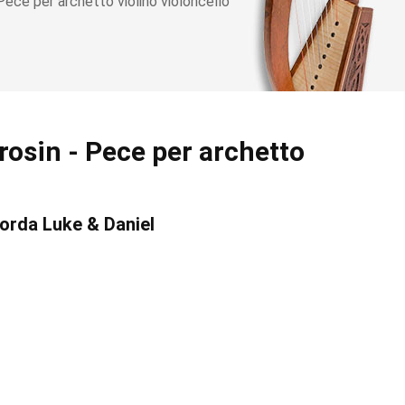
ece per archetto violino violoncello
osin - Pece per archetto
corda Luke & Daniel