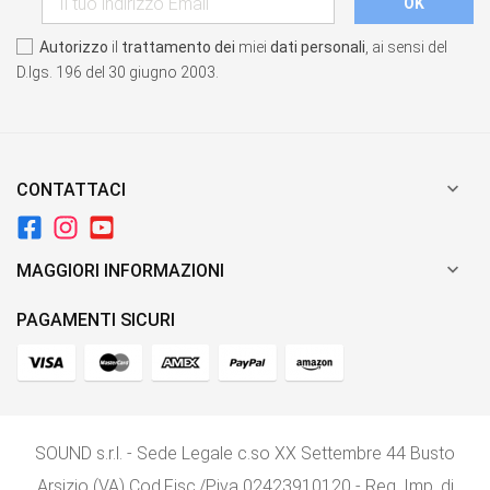
Autorizzo
il
trattamento dei
miei
dati personali
, ai sensi del
D.lgs. 196 del 30 giugno 2003.

CONTATTACI

MAGGIORI INFORMAZIONI
PAGAMENTI SICURI
SOUND s.r.l. - Sede Legale c.so XX Settembre 44 Busto
Arsizio (VA) Cod.Fisc./P.iva 02423910120 - Reg, Imp. di