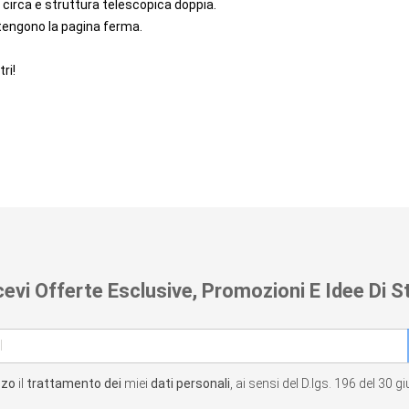
circa e struttura telescopica doppia.
 tengono la pagina ferma.
ri!
cevi Offerte Esclusive, Promozioni E Idee Di St
zzo
il
trattamento dei
miei
dati personali
, ai sensi del D.lgs. 196 del 30 