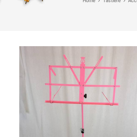
Home
Tastiere
Acce
