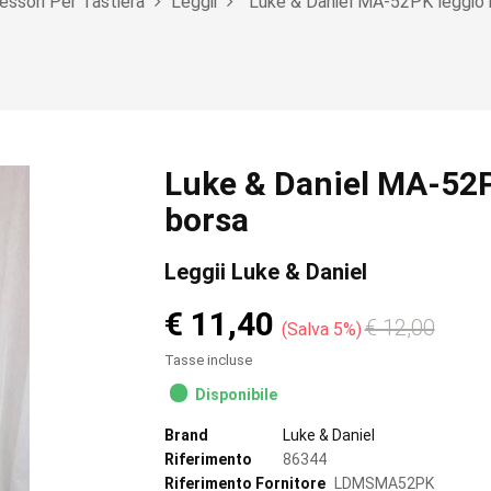
ssori Per Tastiera
Leggii
Luke & Daniel MA-52PK leggio i
Luke & Daniel MA-52PK
borsa
Leggii Luke & Daniel
€ 11,40
€ 12,00
Salva 5%
Tasse incluse
Disponibile
Brand
Luke & Daniel
Riferimento
86344
Riferimento Fornitore
LDMSMA52PK