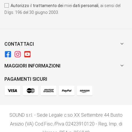
Autorizzo
il
trattamento dei
miei
dati personali
, ai sensi del
D.lgs. 196 del 30 giugno 2003.

CONTATTACI

MAGGIORI INFORMAZIONI
PAGAMENTI SICURI
SOUND s.r.l. - Sede Legale c.so XX Settembre 44 Busto
Arsizio (VA) Cod.Fisc./P.iva 02423910120 - Reg, Imp. di