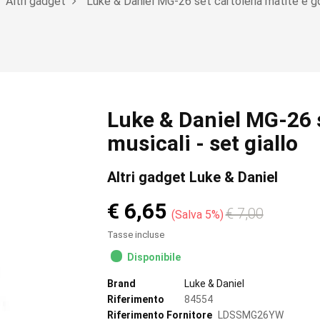
Altri gadget
Luke & Daniel MG-26 set cartoleria matite e g
Luke & Daniel MG-26 
musicali - set giallo
Altri gadget Luke & Daniel
€ 6,65
€ 7,00
Salva 5%
Tasse incluse
Disponibile
Brand
Luke & Daniel
Riferimento
84554
Riferimento Fornitore
LDSSMG26YW