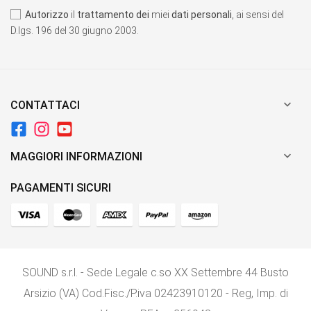
Autorizzo
il
trattamento dei
miei
dati personali
, ai sensi del
D.lgs. 196 del 30 giugno 2003.

CONTATTACI

MAGGIORI INFORMAZIONI
PAGAMENTI SICURI
SOUND s.r.l. - Sede Legale c.so XX Settembre 44 Busto
Arsizio (VA) Cod.Fisc./P.iva 02423910120 - Reg, Imp. di