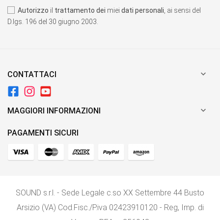
Autorizzo
il
trattamento dei
miei
dati personali
, ai sensi del
D.lgs. 196 del 30 giugno 2003.

CONTATTACI

MAGGIORI INFORMAZIONI
PAGAMENTI SICURI
SOUND s.r.l. - Sede Legale c.so XX Settembre 44 Busto
Arsizio (VA) Cod.Fisc./P.iva 02423910120 - Reg, Imp. di