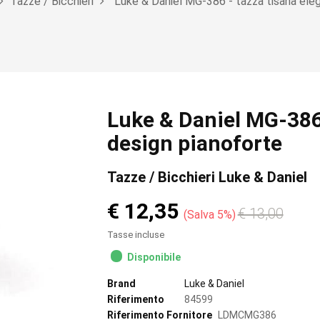
Tazze / Bicchieri
Luke & Daniel MG-386 - tazza tisana eleg
Luke & Daniel MG-386 
design pianoforte
Tazze / Bicchieri Luke & Daniel
€ 12,35
€ 13,00
Salva 5%
Tasse incluse
Disponibile
Brand
Luke & Daniel
Riferimento
84599
Riferimento Fornitore
LDMCMG386