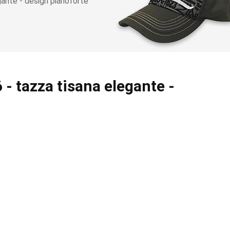
ante - design pianoforte
- tazza tisana elegante -