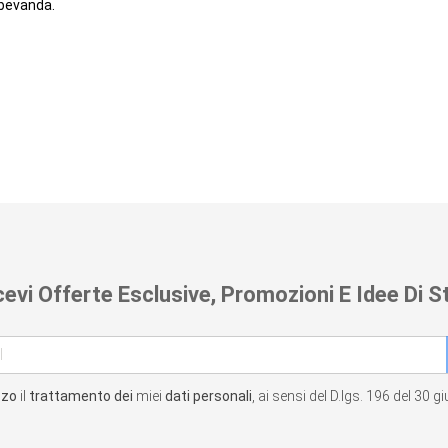
 bevanda.
cevi Offerte Esclusive, Promozioni E Idee Di St
zzo
il
trattamento dei
miei
dati personali
, ai sensi del D.lgs. 196 del 30 