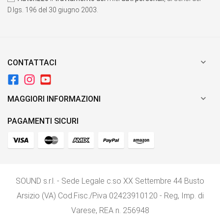
D.lgs. 196 del 30 giugno 2003.

CONTATTACI

MAGGIORI INFORMAZIONI
PAGAMENTI SICURI
SOUND s.r.l. - Sede Legale c.so XX Settembre 44 Busto
Arsizio (VA) Cod.Fisc./P.iva 02423910120 - Reg, Imp. di
Varese, REA n. 256948