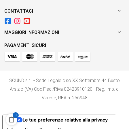

CONTATTACI

MAGGIORI INFORMAZIONI
PAGAMENTI SICURI
SOUND s.r.l. - Sede Legale c.so XX Settembre 44 Busto
Arsizio (VA) Cod.Fisc./P.iva 02423910120 - Reg, Imp. di
Varese, REA n. 256948
0
Le tue preferenze relative alla privacy