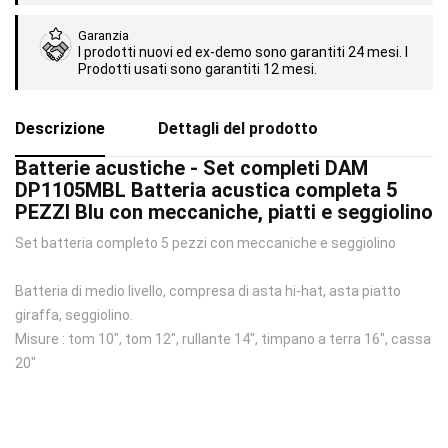
Garanzia
I prodotti nuovi ed ex-demo sono garantiti 24 mesi. I
Prodotti usati sono garantiti 12 mesi.
Descrizione
Dettagli del prodotto
Batterie acustiche - Set completi DAM
DP1105MBL Batteria acustica completa 5
PEZZI Blu con meccaniche, piatti e seggiolino
Set batteria completo 5 pezzi con meccaniche e seggiolino
Batteria di medio livello, compresa di asta hi-hat, asta piatto
giraffa, seggiolino.
Misure : tom 10", tom 12", rullante 14", timpano a terra 16", cassa
20"