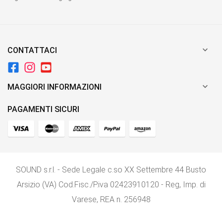

CONTATTACI

MAGGIORI INFORMAZIONI
PAGAMENTI SICURI
SOUND s.r.l. - Sede Legale c.so XX Settembre 44 Busto
Arsizio (VA) Cod.Fisc./P.iva 02423910120 - Reg, Imp. di
Varese, REA n. 256948