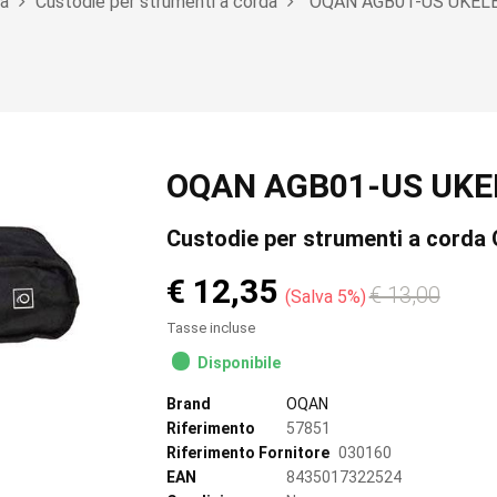
da
Custodie per strumenti a corda
OQAN AGB01-US UKEL
OQAN AGB01-US UKE
Custodie per strumenti a corda
€ 12,35
€ 13,00
Salva 5%
Tasse incluse
Disponibile
Brand
OQAN
Riferimento
57851
Riferimento Fornitore
030160
EAN
8435017322524