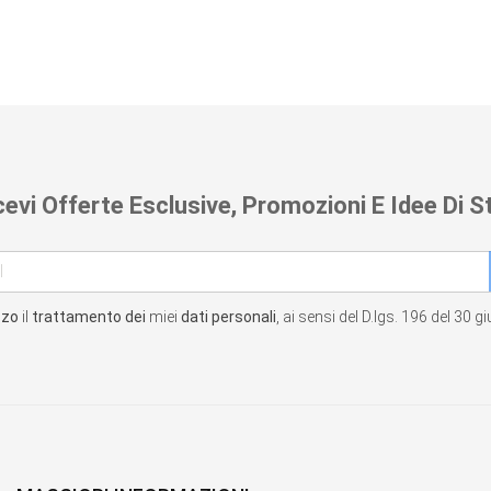
cevi Offerte Esclusive, Promozioni E Idee Di St
zzo
il
trattamento dei
miei
dati personali
, ai sensi del D.lgs. 196 del 30 