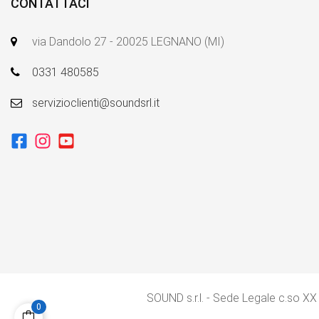
CONTATTACI
via Dandolo 27 - 20025 LEGNANO (MI)
0331 480585
servizioclienti@soundsrl.it
SOUND s.r.l. - Sede Legale c.so XX
0