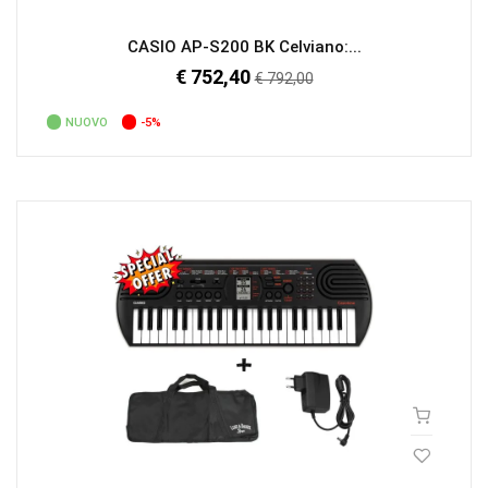
CASIO AP-S200 BK Celviano:...
€ 752,40
Prezzo
€ 792,00
regolare
NUOVO
-5%