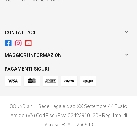

CONTATTACI

MAGGIORI INFORMAZIONI
PAGAMENTI SICURI
SOUND s.r.l. - Sede Legale c.so XX Settembre 44 Busto
Arsizio (VA) Cod.Fisc./P.iva 02423910120 - Reg, Imp. di
Varese, REA n. 256948