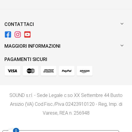

CONTATTACI

MAGGIORI INFORMAZIONI
PAGAMENTI SICURI
SOUND s.r.l. - Sede Legale c.so XX Settembre 44 Busto
Arsizio (VA) Cod.Fisc./P.iva 02423910120 - Reg, Imp. di
Varese, REA n. 256948
0