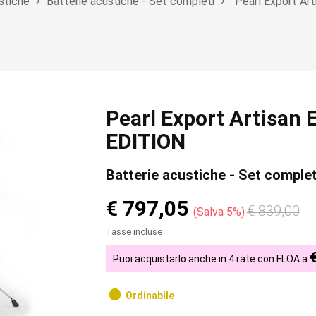
stiche
Batterie acustiche - Set completi
Pearl Export A
Pearl Export Artisan
EDITION
Batterie acustiche - Set complet
€ 797,05
€ 839,00
Salva 5%
Tasse incluse
Puoi acquistarlo anche in 4 rate con FLOA a
Ordinabile