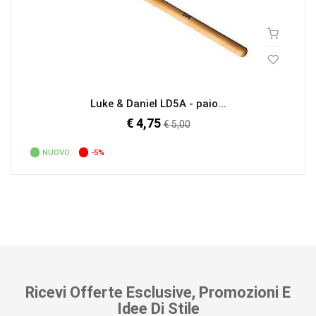
Luke & Daniel LD5A - paio...
€ 4,75
Prezzo
€ 5,00
regolare
NUOVO
-5%
Ricevi Offerte Esclusive, Promozioni E
Idee Di Stile