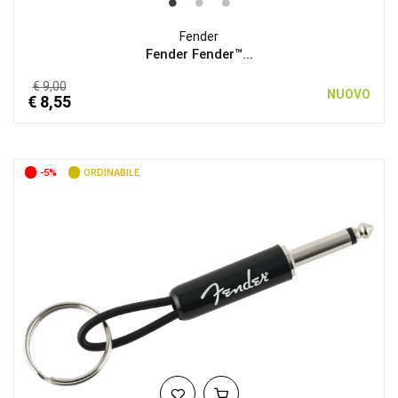
Fender
Fender Fender™...
€ 9,00
NUOVO
€ 8,55
-5%
ORDINABILE