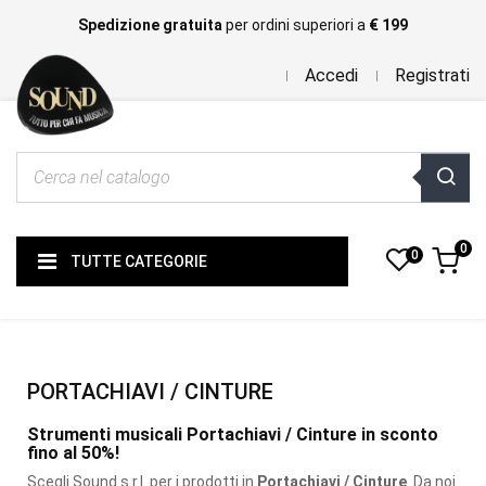
Spedizione gratuita
per ordini superiori a
€ 199
Accedi
Registrati
0
0
TUTTE CATEGORIE
PORTACHIAVI / CINTURE
Strumenti musicali Portachiavi / Cinture in sconto
fino al 50%!
Scegli Sound s.r.l. per i prodotti
in
Portachiavi / Cinture
. Da noi