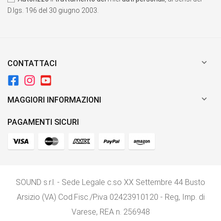
D.lgs. 196 del 30 giugno 2003.

CONTATTACI

MAGGIORI INFORMAZIONI
PAGAMENTI SICURI
SOUND s.r.l. - Sede Legale c.so XX Settembre 44 Busto
Arsizio (VA) Cod.Fisc./P.iva 02423910120 - Reg, Imp. di
Varese, REA n. 256948