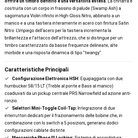
offrire un timbro definito e una versatilità estesa.
La chitarra è
costruita con un corpo in frassino di palude (Swamp Ash) a
sagomatura Violin rifinito in High-Gloss Nitro, abbinato a un
manico e a una tastiera interamente in acero con finitura Satin
Nitro. L'impiego dell'acero per la tastiera incrementa la
brillantezza e l'attacco dell'attrezzo, che si distingue per un
timbro caratterizzato da basse frequenze delineate, alte
morbide e una risposta dinamica di tipo "twangy".
Caratteristiche Principali
Configurazione Elettronica HSH:
Equipaggiata con due
humbucker 58/15 LT (Treble al ponte e Bass al manico)
coadiuvati da un pickup centrale PRS Narrowfield ad azione anti-
ronzio.
Selettori Mini-Toggle Coil-Tap:
Integrazione di due
interruttori dedicati per il frazionamento delle bobine che, in
combinazione con lo switch a 5 posizioni, generano dodici
configurazioni cablate distinte.
Meccaniche Phase III Locking:
Sistema di accordatura