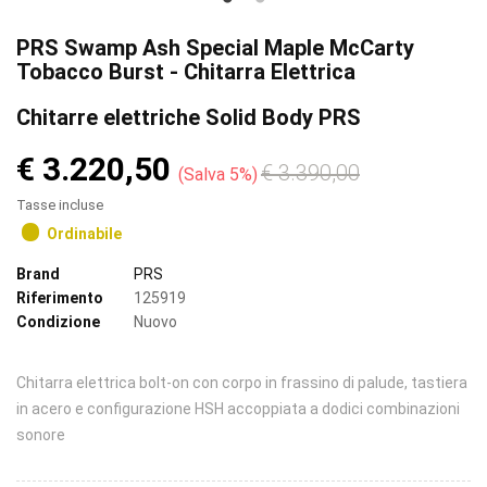
PRS Swamp Ash Special Maple McCarty
Tobacco Burst - Chitarra Elettrica
Chitarre elettriche Solid Body PRS
€ 3.220,50
€ 3.390,00
Salva 5%
Tasse incluse
Ordinabile
Brand
PRS
Riferimento
125919
Condizione
Nuovo
Chitarra elettrica bolt-on con corpo in frassino di palude, tastiera
in acero e configurazione HSH accoppiata a dodici combinazioni
sonore