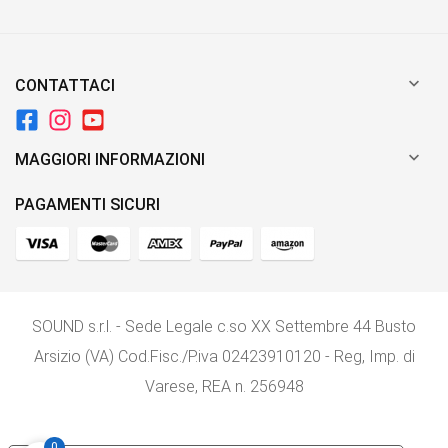

CONTATTACI

MAGGIORI INFORMAZIONI
PAGAMENTI SICURI
SOUND s.r.l. - Sede Legale c.so XX Settembre 44 Busto
Arsizio (VA) Cod.Fisc./P.iva 02423910120 - Reg, Imp. di
Varese, REA n. 256948
0