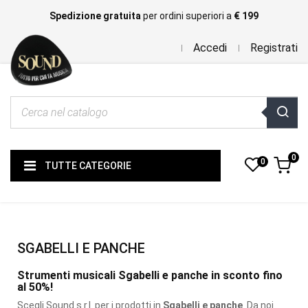
Spedizione gratuita
per ordini superiori a
€ 199
Accedi
Registrati
0
0
TUTTE CATEGORIE
SGABELLI E PANCHE
Strumenti musicali Sgabelli e panche in sconto fino
al 50%!
Scegli Sound s.r.l. per i prodotti
in
Sgabelli e panche
. Da noi