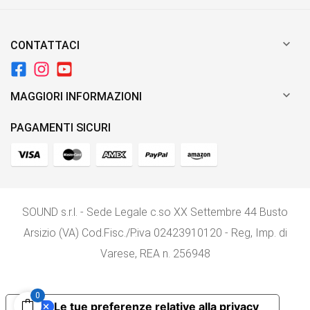

CONTATTACI

MAGGIORI INFORMAZIONI
PAGAMENTI SICURI
SOUND s.r.l. - Sede Legale c.so XX Settembre 44 Busto
Arsizio (VA) Cod.Fisc./P.iva 02423910120 - Reg, Imp. di
Varese, REA n. 256948
0
Le tue preferenze relative alla privacy