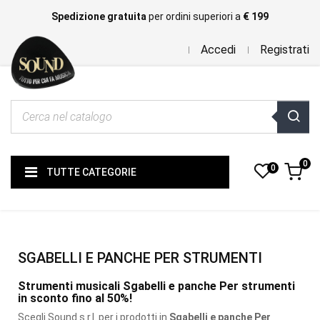
Spedizione gratuita
per ordini superiori a
€ 199
Accedi
Registrati
0
0
TUTTE CATEGORIE
SGABELLI E PANCHE PER STRUMENTI
Strumenti musicali Sgabelli e panche Per strumenti
in sconto fino al 50%!
Scegli Sound s.r.l. per i prodotti
in
Sgabelli e panche Per