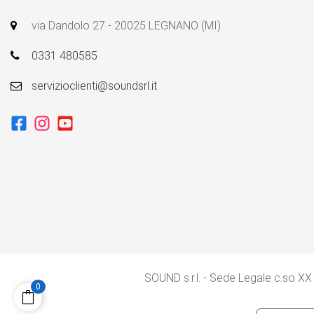
via Dandolo 27 - 20025 LEGNANO (MI)
0331 480585
servizioclienti@soundsrl.it
SOUND s.r.l. - Sede Legale c.so XX
0