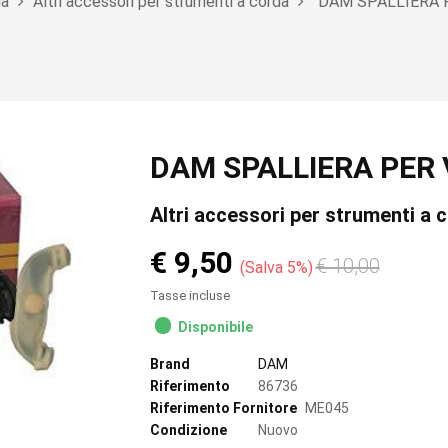
da
Altri accessori per strumenti a corda
DAM SPALLIERA P
DAM SPALLIERA PER 
Altri accessori per strumenti a
€ 9,50
€ 10,00
Salva 5%
Tasse incluse
Disponibile
Brand
DAM
Riferimento
86736
Riferimento Fornitore
ME045
Condizione
Nuovo