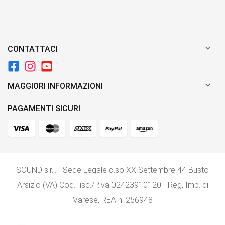

CONTATTACI

MAGGIORI INFORMAZIONI
PAGAMENTI SICURI
SOUND s.r.l. - Sede Legale c.so XX Settembre 44 Busto
Arsizio (VA) Cod.Fisc./P.iva 02423910120 - Reg, Imp. di
Varese, REA n. 256948