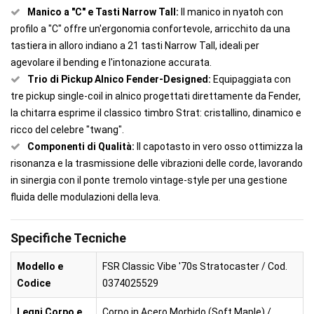
Manico a "C" e Tasti Narrow Tall:
Il manico in nyatoh con
profilo a "C" offre un'ergonomia confortevole, arricchito da una
tastiera in alloro indiano a 21 tasti Narrow Tall, ideali per
agevolare il bending e l'intonazione accurata.
Trio di Pickup Alnico Fender-Designed:
Equipaggiata con
tre pickup single-coil in alnico progettati direttamente da Fender,
la chitarra esprime il classico timbro Strat: cristallino, dinamico e
ricco del celebre "twang".
Componenti di Qualità:
Il capotasto in vero osso ottimizza la
risonanza e la trasmissione delle vibrazioni delle corde, lavorando
in sinergia con il ponte tremolo vintage-style per una gestione
fluida delle modulazioni della leva.
Specifiche Tecniche
Modello e
FSR Classic Vibe '70s Stratocaster / Cod.
Codice
0374025529
Legni Corpo e
Corpo in Acero Morbido (Soft Maple) /