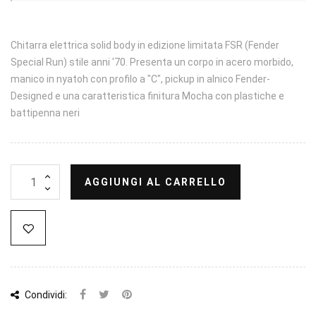
Chitarra elettrica solid body in edizione limitata FSR (Fender
Special Run) stile anni '70. Presenta un corpo in acero morbido,
manico in nyatoh con profilo a "C", pickup in alnico Fender-
Designed e una caratteristica finitura Mocha con plastiche e
battipenna neri
AGGIUNGI AL CARRELLO
Condividi: