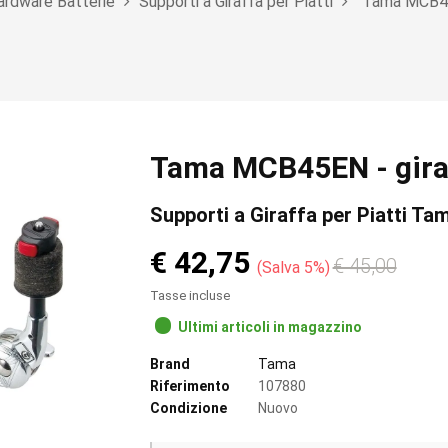
ardware Batterie
Supporti a Giraffa per Piatti
Tama MCB45E
Tama MCB45EN - giraff
Supporti a Giraffa per Piatti Ta
€ 42,75
€ 45,00
Salva 5%
Tasse incluse
Ultimi articoli in magazzino
Brand
Tama
Riferimento
107880
Condizione
Nuovo