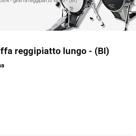
N - giraffa reggipiatto lungo - (BI)
a reggipiatto lungo - (BI)
ma