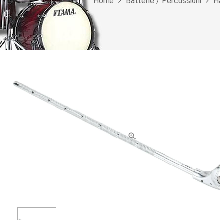
Home
Batterie / Percussioni
H
