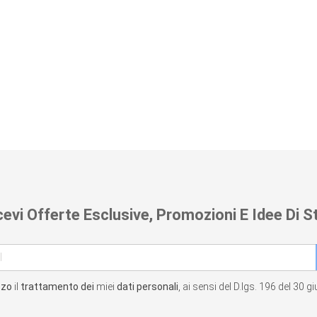
cevi Offerte Esclusive, Promozioni E Idee Di St
zzo
il
trattamento dei
miei
dati personali
, ai sensi del D.lgs. 196 del 30 