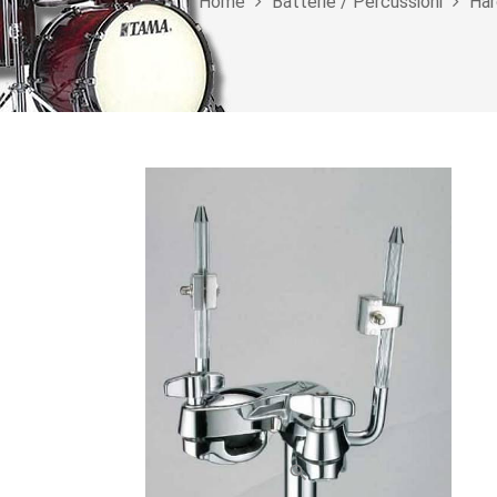
Home
Batterie / Percussioni
Har
