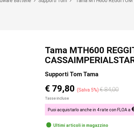
dware Batterie
Supporti Tom
Tama MTH600 REGGITOM D
Tama MTH600 REGGI
CASSAIMPERIALSTAR 
Supporti Tom Tama
€ 79,80
€ 84,00
Salva 5%
Tasse incluse
Puoi acquistarlo anche in 4 rate con FLOA a
Ultimi articoli in magazzino