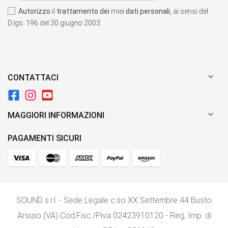
Autorizzo
il
trattamento dei
miei
dati personali
, ai sensi del
D.lgs. 196 del 30 giugno 2003.

CONTATTACI

MAGGIORI INFORMAZIONI
PAGAMENTI SICURI
SOUND s.r.l. - Sede Legale c.so XX Settembre 44 Busto
Arsizio (VA) Cod.Fisc./P.iva 02423910120 - Reg, Imp. di