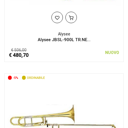
Alysee
Alysee JBSL-900L TR.NE...
€ 506,00
NUOVO
€ 480,70
-5%
ORDINABILE