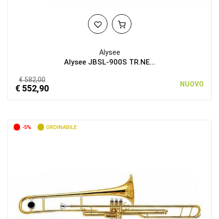
Alysee
Alysee JBSL-900S TR.NE...
€ 582,00
NUOVO
€ 552,90
-5%
ORDINABILE