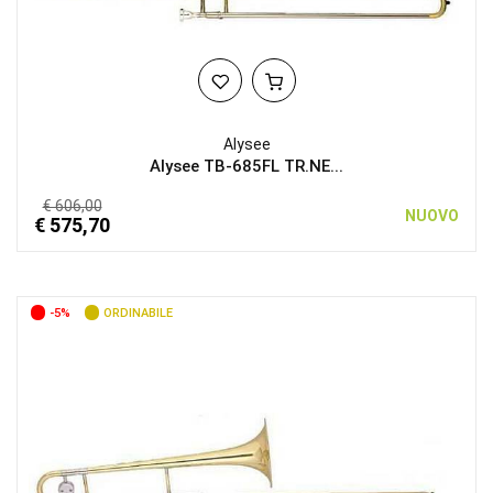
Alysee
Alysee TB-685FL TR.NE...
€ 606,00
NUOVO
€ 575,70
-5%
ORDINABILE