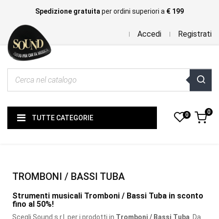
Spedizione gratuita
per ordini superiori a
€ 199
Accedi
Registrati
0
0
TUTTE CATEGORIE
TROMBONI / BASSI TUBA
Strumenti musicali Tromboni / Bassi Tuba in sconto
fino al 50%!
Scegli Sound s.r.l. per i prodotti
in
Tromboni / Bassi Tuba
. Da