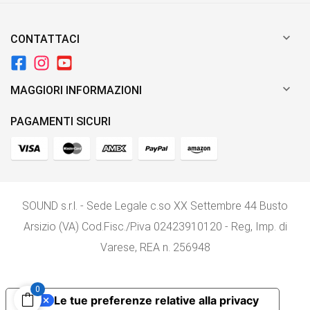

CONTATTACI

MAGGIORI INFORMAZIONI
PAGAMENTI SICURI
SOUND s.r.l. - Sede Legale c.so XX Settembre 44 Busto
Arsizio (VA) Cod.Fisc./P.iva 02423910120 - Reg, Imp. di
Varese, REA n. 256948
0
Le tue preferenze relative alla privacy