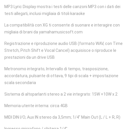
MP3 Lyric Display mostra i testi delle canzoni MP3 con i dati dei
testi allegati, inclusi migliaia di titoli karaoke
La compatibilità con XG ti consente di suonare e interagire con
migliaia di brani da yamahamusicsoft.com
Registrazione e riproduzione audio USB (formato WAV, con Time
Stretch, Pitch Shift e Vocal Cancel) acquisisce o riproduce le
prestazioni da un drive USB
Metronomo integrato; Intervallo di tempo, trasposizione,
accordatura, pulsante di ottava, 9 tipi di scala + impostazione
scala secondaria
Sistema di altoparlanti stereo a 2 vie integrato: 15W +10W x 2
Memoria utente interna: circa 4GB
MIDI DIN I/O; Aux IN stereo da 3,5mm; 1/4" Main Out (L / L + R, R)
Ingresso microfono / chitarra 1/4"