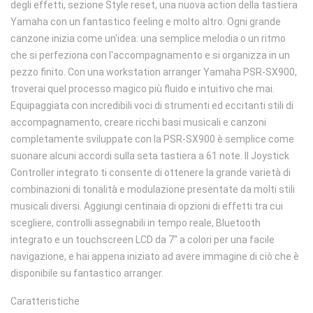
degli effetti, sezione Style reset, una nuova action della tastiera
Yamaha con un fantastico feeling e molto altro. Ogni grande
canzone inizia come un'idea: una semplice melodia o un ritmo
che si perfeziona con l'accompagnamento e si organizza in un
pezzo finito. Con una workstation arranger Yamaha PSR-SX900,
troverai quel processo magico più fluido e intuitivo che mai.
Equipaggiata con incredibili voci di strumenti ed eccitanti stili di
accompagnamento, creare ricchi basi musicali e canzoni
completamente sviluppate con la PSR-SX900 è semplice come
suonare alcuni accordi sulla seta tastiera a 61 note. Il Joystick
Controller integrato ti consente di ottenere la grande varietà di
combinazioni di tonalità e modulazione presentate da molti stili
musicali diversi. Aggiungi centinaia di opzioni di effetti tra cui
scegliere, controlli assegnabili in tempo reale, Bluetooth
integrato e un touchscreen LCD da 7" a colori per una facile
navigazione, e hai appena iniziato ad avere immagine di ciò che è
disponibile su fantastico arranger.
Caratteristiche