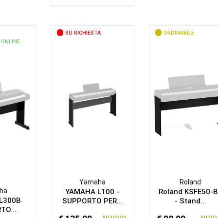
SU RICHIESTA
ORDINABILE
 ONLINE
Yamaha
Roland
ha
YAMAHA L100 -
Roland KSFE50-
L300B
SUPPORTO PER...
- Stand...
TO...