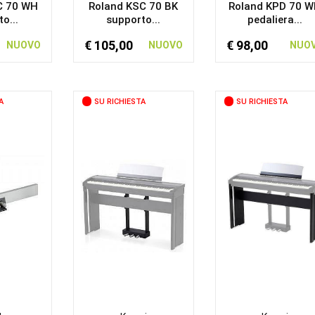
C 70 WH
Roland KSC 70 BK
Roland KPD 70 
o...
supporto...
pedaliera...
€ 105,00
€ 98,00
NUOVO
NUOVO
NUO
A
SU RICHIESTA
SU RICHIESTA