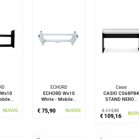
RD
ECHORD
Casio
 Ws10
ECHORD Ws10
CASIO CS68PB
bile...
White - Mobile...
STAND NERO...
€ 75,90
NUOVO
NUOVO
€ 114,90
NUO
€ 109,16