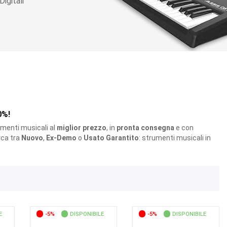
igitali
0%!
rumenti musicali al
miglior prezzo
, in
pronta consegna
e con
erca tra
Nuovo
,
Ex-Demo
o
Usato Garantito
: strumenti musicali in
E
-5%
DISPONIBILE
-5%
DISPONIBILE