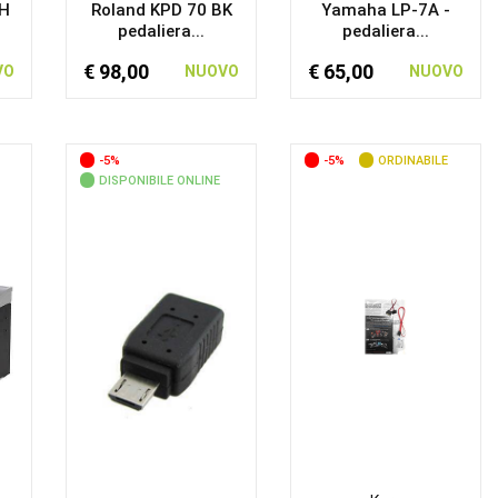
WH
Roland KPD 70 BK
Yamaha LP-7A -
pedaliera...
pedaliera...
€ 98,00
€ 65,00
VO
NUOVO
NUOVO
-5%
-5%
ORDINABILE
DISPONIBILE ONLINE