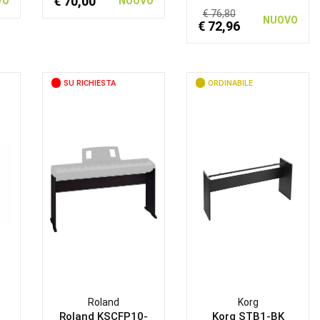
€ 70,00
VO
NUOVO
€ 76,80
NUOVO
€ 72,96
SU RICHIESTA
ORDINABILE
Roland
Korg
B
Roland KSCFP10-
Korg STB1-BK