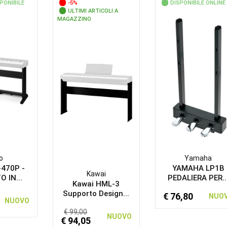
PONIBILE
-5%
DISPONIBILE ONLINE
ULTIMI ARTICOLI A
MAGAZZINO
o
Yamaha
-470P -
YAMAHA LP1B
Kawai
 IN...
PEDALIERA PER..
Kawai HML-3
Supporto Design...
€ 76,80
NUO
NUOVO
€ 99,00
NUOVO
€ 94,05