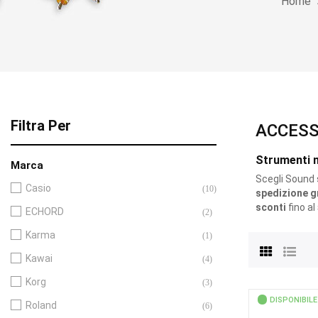
Home
Filtra Per
ACCESS
Strumenti m
Marca
Scegli Sound s.
Casio
(10)
spedizione g
sconti
fino al
ECHORD
(2)
Karma
(1)
Kawai
(4)
Korg
(3)
DISPONIBILE
Roland
(6)