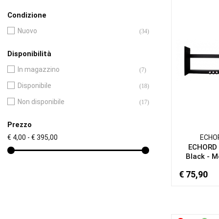
Yamaha
(9)
Condizione
Nuovo
(34)
Disponibilità
In magazzino
(7)
Disponibile
(18)
Non disponibile
(17)
Prezzo
€ 4,00 - € 395,00
ECHO
ECHORD
Black - Mo
€ 75,90