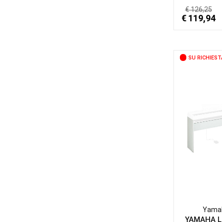
€ 126,25
€ 119,94
SU RICHIEST
Yama
YAMAHA 