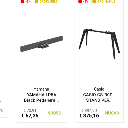
-5%
ORDINABILE
-5%
ORDINABILE
Yamaha
Casio
YAMAHA LP5A
CASIO CS-90P -
.
Black Pedaliera...
STAND PER...
VO
€ 70,91
€ 394,90
NUOVO
NUOVO
€ 67,36
€ 375,16