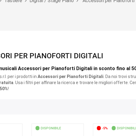
Tastiere
Digital / Stage Piano
Accessori per Pianoforti D
ORI PER PIANOFORTI DIGITALI
usicali Accessori per Pianoforti Digitali in sconto fino al 5
r.l. per i prodotti
in
Accessori per Pianoforti Digitali
. Da noi trovi st
ratuita
. Usa i filtri per affinare la ricerca e trovare le migliori offerte. C
50%
!
DISPONIBILE
-5%
DISPONIBIL