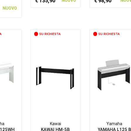
€ 135,90
€ 98,90
NUOVO
NUO
NUOVO
A
SU RICHIESTA
SU RICHIESTA
ha
Kawai
Yamaha
L125WH
KAWAI HM-5B
YAMAHA L125 