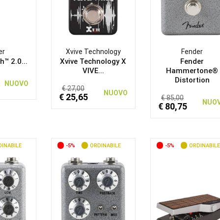
er
Xvive Technology
Fender
h™ 2.0...
Xvive Technology X
Fender
VIVE...
Hammertone®
Distortion
NUOVO
€ 27,00
NUOVO
€ 25,65
€ 85,00
NUO
€ 80,75
INABILE
-5%
ORDINABILE
-5%
ORDINABILE