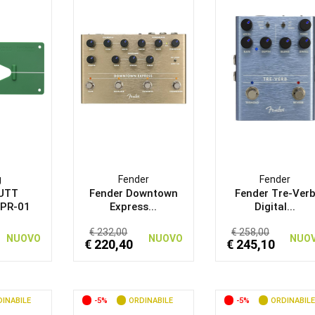
g
Fender
Fender
PUTT
Fender Downtown
Fender Tre-Ver
PR-01
Express...
Digital...
€ 232,00
€ 258,00
NUOVO
NUOVO
NUO
€ 220,40
€ 245,10
INABILE
-5%
ORDINABILE
-5%
ORDINABILE