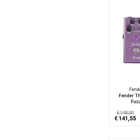
Fend
Fender Th
Fuz
€ 149,00
€ 141,55