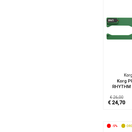
Kor
Korg 
RHYTHM 
€ 26,00
€ 24,70
-5%
ORD