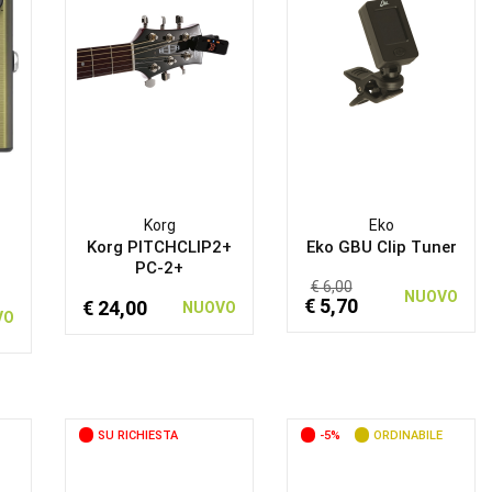
Korg
Eko
Korg PITCHCLIP2+
Eko GBU Clip Tuner
PC-2+
€ 6,00
NUOVO
€ 5,70
€ 24,00
NUOVO
VO
SU RICHIESTA
-5%
ORDINABILE