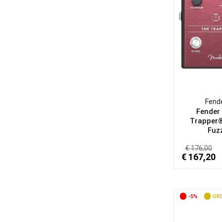
Fend
Fender
Trapper
Fuz
€ 176,00
€ 167,20
-5%
ORD