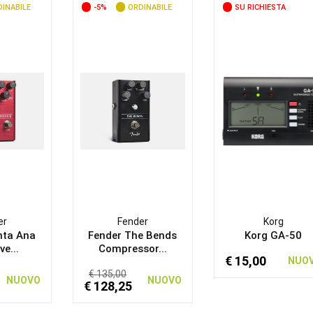
INABILE
-5%
ORDINABILE
SU RICHIESTA
er
Fender
Korg
nta Ana
Fender The Bends
Korg GA-50
ve...
Compressor...
€ 15,00
NUO
€ 135,00
NUOVO
NUOVO
€ 128,25