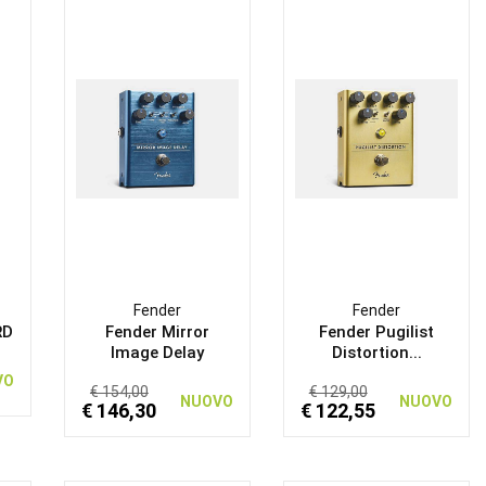
Fender
Fender
RD
Fender Mirror
Fender Pugilist
Image Delay
Distortion...
VO
€ 154,00
€ 129,00
NUOVO
NUOVO
€ 146,30
€ 122,55