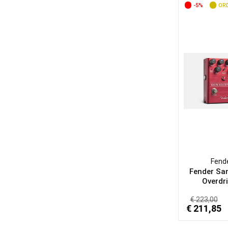
-5%
ORD
Fend
Fender Sa
Overdri
€ 223,00
€ 211,85