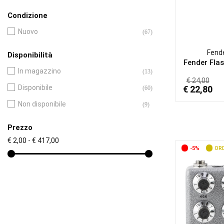
Kala
(1)
Condizione
Korg
(13)
Nuovo
(67)
Live ware
(1)
Fend
Disponibilità
RockBag by Warwick
(5)
Fender Flas
In magazzino
(13)
TC Electronic
(1)
€ 24,00
Disponibile
€ 22,80
(60)
Xvive Technology
(1)
Non disponibile
(9)
Zoom
(1)
Prezzo
€ 2,00 - € 417,00
-5%
ORD