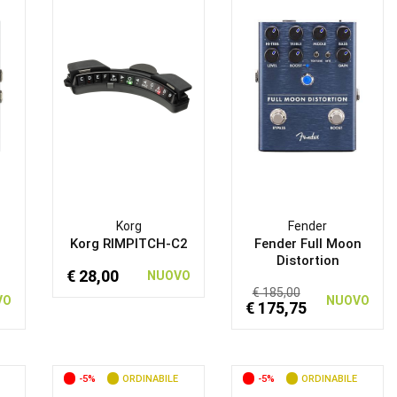
Korg
Fender
b
Korg RIMPITCH-C2
Fender Full Moon
Distortion
€ 28,00
NUOVO
€ 185,00
VO
NUOVO
€ 175,75
-5%
ORDINABILE
-5%
ORDINABILE