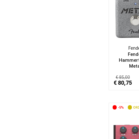
Fend
Fend
Hammer
Meta
€ 85,00
€ 80,75
-5%
ORD