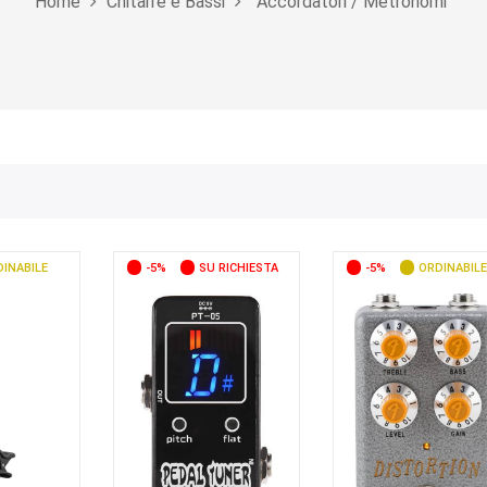
Home
Chitarre e Bassi
Accordatori / Metronomi
INABILE
-5%
SU RICHIESTA
-5%
ORDINABILE