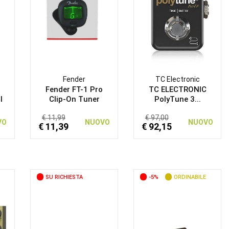
Fender
TC Electronic
Fender FT-1 Pro
TC ELECTRONIC
l
Clip-On Tuner
PolyTune 3...
€ 11,99
€ 97,00
VO
NUOVO
NUOVO
€ 11,39
€ 92,15
SU RICHIESTA
-5%
ORDINABILE