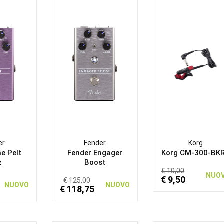
er
Fender
Korg
e Pelt
Fender Engager
Korg CM-300-BK
z
Boost
€ 10,00
NUO
€ 9,50
€ 125,00
NUOVO
NUOVO
€ 118,75