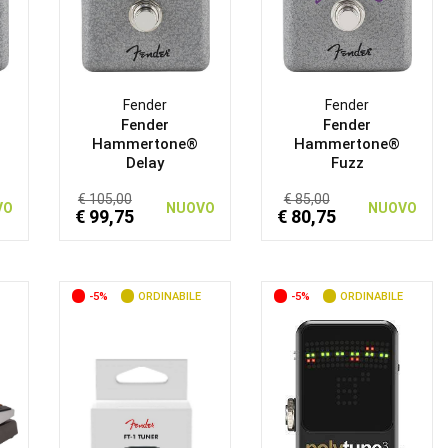
Fender
Fender
Fender
Fender
Hammertone®
Hammertone®
Delay
Fuzz
€ 105,00
€ 85,00
VO
NUOVO
NUOVO
€ 99,75
€ 80,75
-5%
ORDINABILE
-5%
ORDINABILE