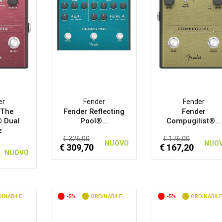
er
Fender
Fender
 The
Fender Reflecting
Fender
® Dual
Pool®...
Compugilist®...
z
€ 326,00
€ 176,00
NUOVO
NUO
€ 309,70
€ 167,20
NUOVO
INABILE
-5%
ORDINABILE
-5%
ORDINABILE