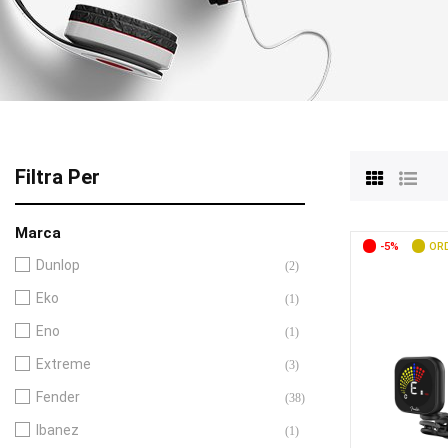
Filtra Per
Marca
-5%
ORD
Dunlop
(2)
Eko
(1)
Eno
(1)
Extreme
(3)
Fender
(38)
Ibanez
(1)