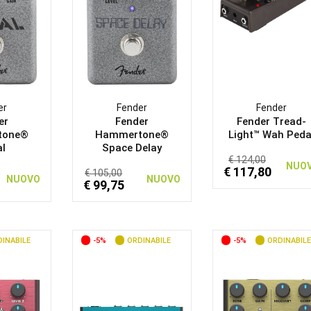
er
Fender
Fender
er
Fender
Fender Tread-
tone®
Hammertone®
Light™ Wah Peda
l
Space Delay
€ 124,00
NUO
€ 117,80
€ 105,00
NUOVO
NUOVO
€ 99,75
INABILE
-5%
ORDINABILE
-5%
ORDINABILE