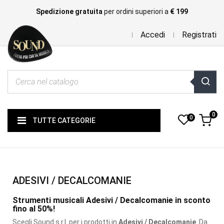
Spedizione gratuita
per ordini superiori a
€ 199
Accedi
Registrati
0
0
TUTTE CATEGORIE
ADESIVI / DECALCOMANIE
Strumenti musicali Adesivi / Decalcomanie in sconto
fino al 50%!
Scegli Sound s.r.l. per i prodotti
in
Adesivi / Decalcomanie
. Da