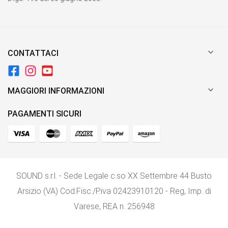

CONTATTACI

MAGGIORI INFORMAZIONI
PAGAMENTI SICURI
SOUND s.r.l. - Sede Legale c.so XX Settembre 44 Busto
Arsizio (VA) Cod.Fisc./P.iva 02423910120 - Reg, Imp. di
Varese, REA n. 256948