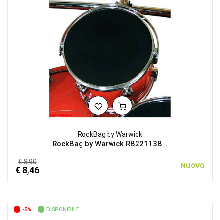
RockBag by Warwick
RockBag by Warwick RB22113B...
€ 8,90
NUOVO
€ 8,46
-5%
DISPONIBILE