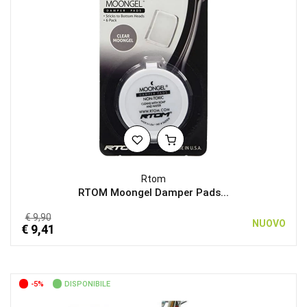
Rtom
RTOM Moongel Damper Pads...
€ 9,90
NUOVO
€ 9,41
-5%
DISPONIBILE