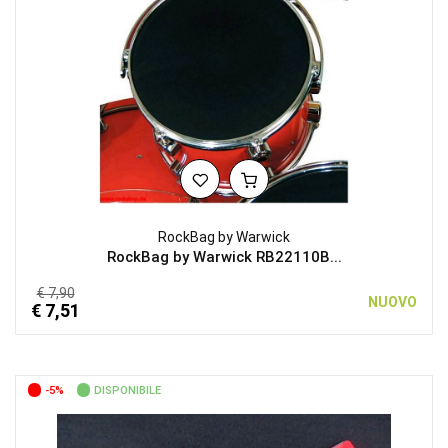
RockBag by Warwick
RockBag by Warwick RB22110B...
€ 7,90
NUOVO
€ 7,51
-5%
DISPONIBILE