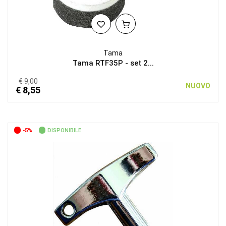
Tama
Tama RTF35P - set 2...
€ 9,00
NUOVO
€ 8,55
-5%
DISPONIBILE