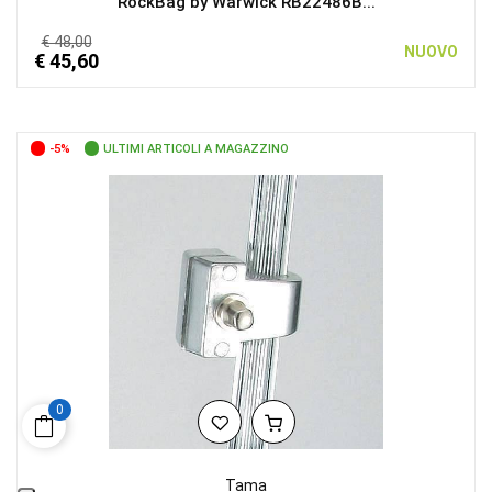
RockBag by Warwick RB22486B...
€ 48,00
NUOVO
€ 45,60
-5%
ULTIMI ARTICOLI A MAGAZZINO
0
Tama