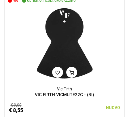
-5%
ULTIMI ARTICOLI A MAGAZZINO
Vic Firth
VIC FIRTH VICMUTE22C - (BI)
€ 9,00
NUOVO
€ 8,55