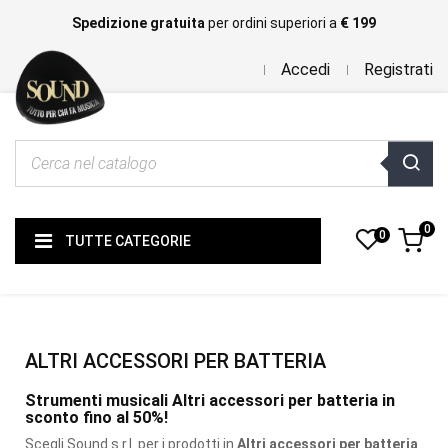
Spedizione gratuita
per ordini superiori a
€ 199
Accedi
Registrati
0
0
TUTTE CATEGORIE
ALTRI ACCESSORI PER BATTERIA
Strumenti musicali Altri accessori per batteria in
sconto fino al 50%!
Scegli Sound s.r.l. per i prodotti
in
Altri accessori per batteria
.