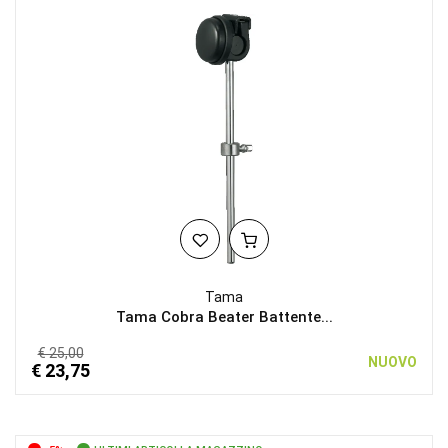
Tama
Tama Cobra Beater Battente...
€ 25,00
NUOVO
€ 23,75