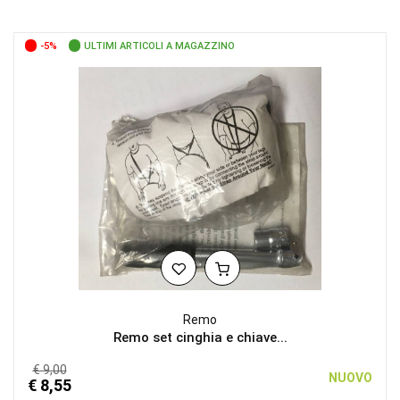
-5%
ULTIMI ARTICOLI A MAGAZZINO
Remo
Remo set cinghia e chiave...
€ 9,00
NUOVO
€ 8,55