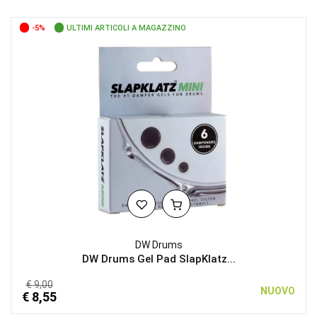
-5%
ULTIMI ARTICOLI A MAGAZZINO
DW Drums
DW Drums Gel Pad SlapKlatz...
€ 9,00
NUOVO
€ 8,55