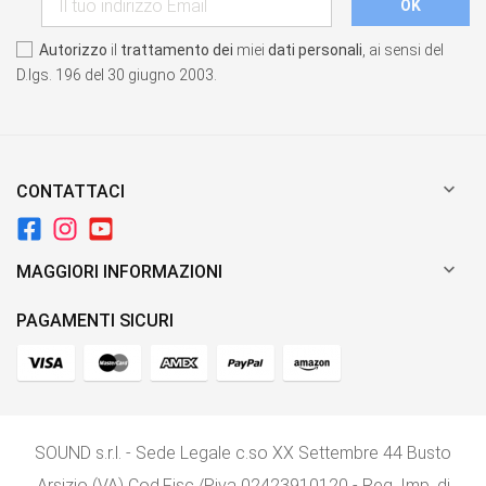
Autorizzo
il
trattamento dei
miei
dati personali
, ai sensi del
D.lgs. 196 del 30 giugno 2003.

CONTATTACI

MAGGIORI INFORMAZIONI
PAGAMENTI SICURI
SOUND s.r.l. - Sede Legale c.so XX Settembre 44 Busto
Arsizio (VA) Cod.Fisc./P.iva 02423910120 - Reg, Imp. di