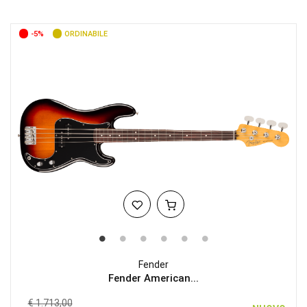
-5%
ORDINABILE
Fender
Fender American...
€ 1.713,00