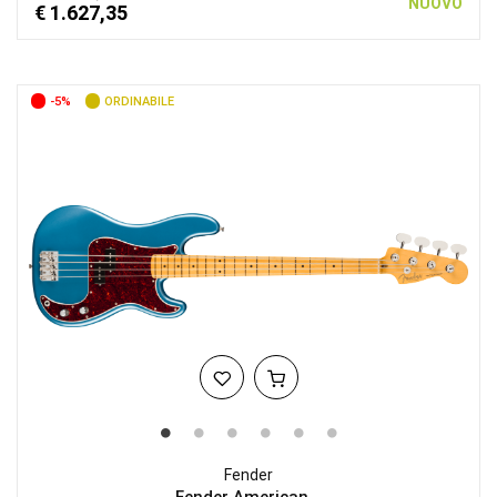
NUOVO
€ 1.627,35
-5%
ORDINABILE
Fender