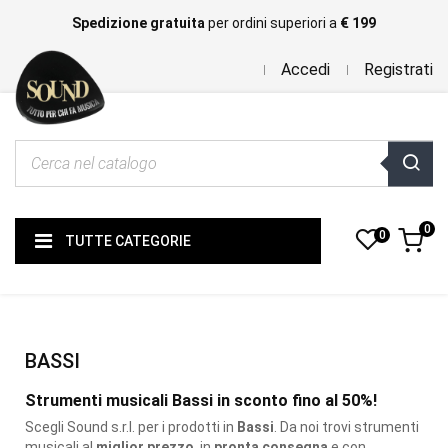
Spedizione gratuita
per ordini superiori a
€ 199
Accedi
Registrati
0
0
TUTTE CATEGORIE
BASSI
Strumenti musicali Bassi in sconto fino al 50%!
Scegli Sound s.r.l. per i prodotti
in
Bassi
. Da noi trovi strumenti
musicali al
miglior prezzo
, in
pronta consegna
e con