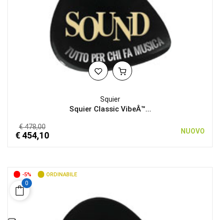
Squier
Squier Classic VibeÂ™...
€ 478,00
NUOVO
€ 454,10
-5%
ORDINABILE
0