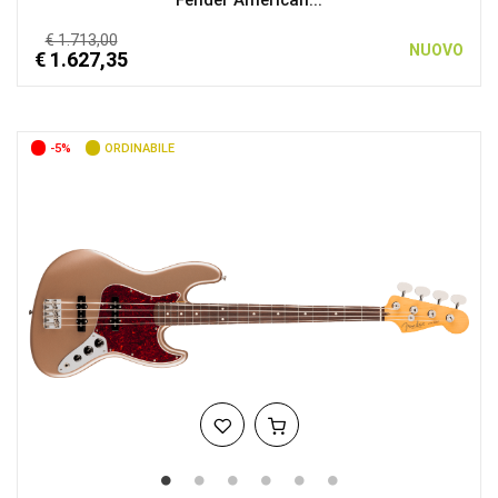
Fender American...
€ 1.713,00
NUOVO
€ 1.627,35
-5%
ORDINABILE