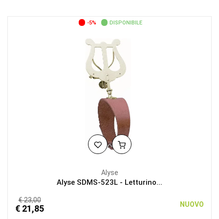
-5%
DISPONIBILE
Alyse
Alyse SDMS-523L - Letturino...
€ 23,00
NUOVO
€ 21,85