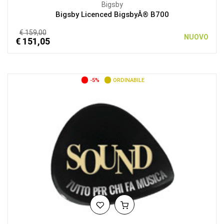
Bigsby
Bigsby Licenced BigsbyÂ® B700
€ 159,00
NUOVO
€ 151,05
-5%
ORDINABILE