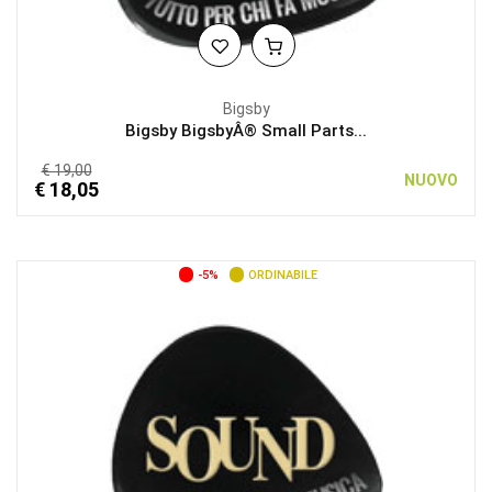
Bigsby
Bigsby BigsbyÂ® Small Parts...
€ 19,00
NUOVO
€ 18,05
-5%
ORDINABILE