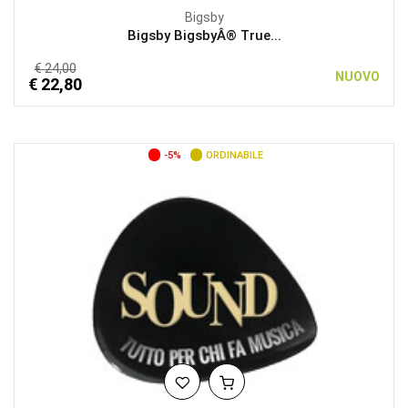
Bigsby
Bigsby BigsbyÂ® True...
€ 24,00
NUOVO
€ 22,80
-5%
ORDINABILE