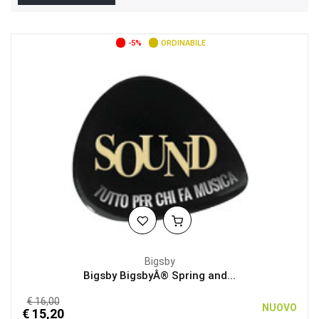
-5%
ORDINABILE
Bigsby
Bigsby BigsbyÂ® Spring and...
€ 16,00
NUOVO
€ 15,20