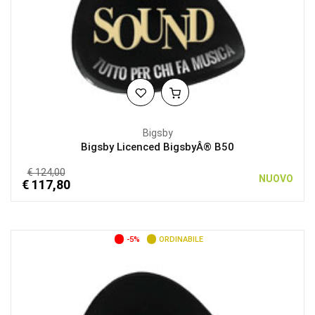
Bigsby
Bigsby Licenced BigsbyÂ® B50
€ 124,00
NUOVO
€ 117,80
-5%
ORDINABILE