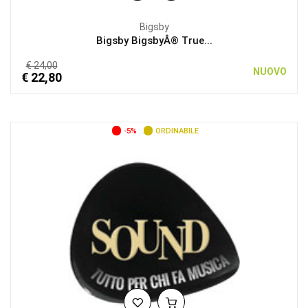
Bigsby
Bigsby BigsbyÂ® True...
€ 24,00
NUOVO
€ 22,80
-5%
ORDINABILE