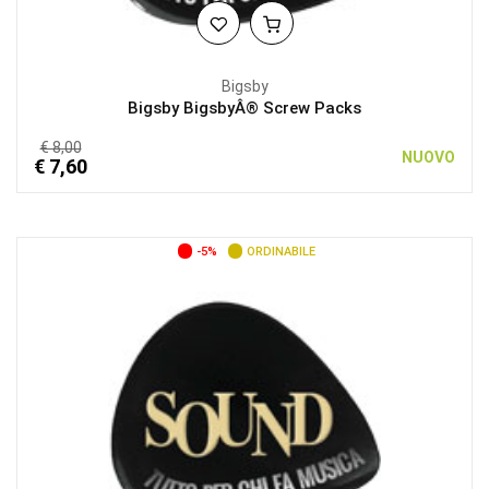
Bigsby
Bigsby BigsbyÂ® Screw Packs
€ 8,00
NUOVO
€ 7,60
-5%
ORDINABILE