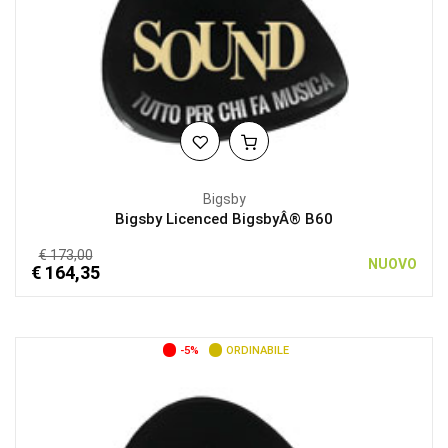
Bigsby
Bigsby Licenced BigsbyÂ® B60
€ 173,00
NUOVO
€ 164,35
-5%
ORDINABILE