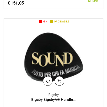
NUOVO
€ 151,05
-5%
ORDINABILE
Bigsby
Bigsby BigsbyÂ® Handle...