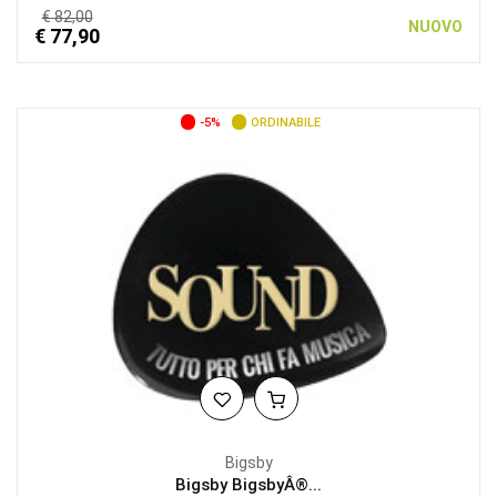
€ 82,00
NUOVO
€ 77,90
-5%
ORDINABILE
Bigsby
Bigsby BigsbyÂ®...