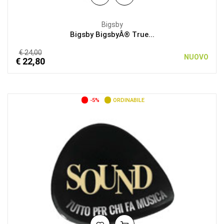
Bigsby
Bigsby BigsbyÂ® True...
€ 24,00
NUOVO
€ 22,80
-5%
ORDINABILE