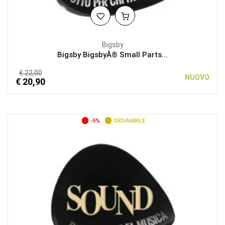
Bigsby
Bigsby BigsbyÂ® Small Parts...
€ 22,00
NUOVO
€ 20,90
-5%
ORDINABILE