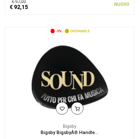
€ 97,00
NUOVO
€ 92,15
-5%
ORDINABILE
Bigsby
Bigsby BigsbyÂ® Handle...