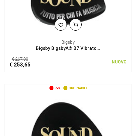
Bigsby
Bigsby BigsbyÂ® B7 Vibrato...
€ 267,00
NUOVO
€ 253,65
-5%
ORDINABILE