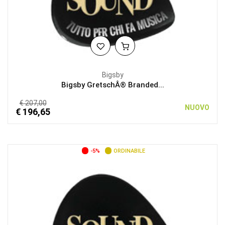
Bigsby
Bigsby GretschÂ® Branded...
€ 207,00
NUOVO
€ 196,65
-5%
ORDINABILE