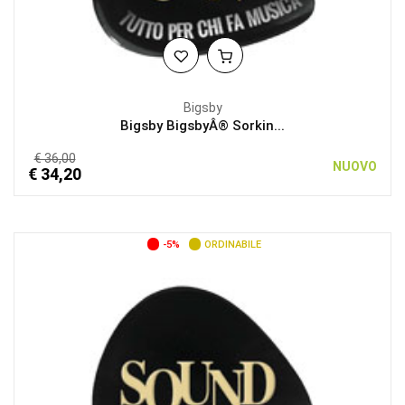
Bigsby
Bigsby BigsbyÂ® Sorkin...
€ 36,00
NUOVO
€ 34,20
-5%
ORDINABILE