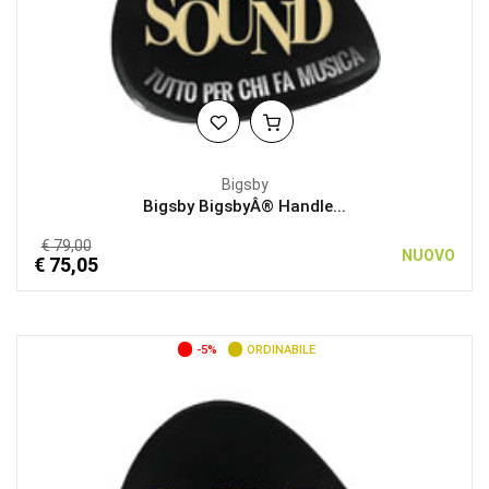
Bigsby
Bigsby BigsbyÂ® Handle...
€ 79,00
NUOVO
€ 75,05
-5%
ORDINABILE