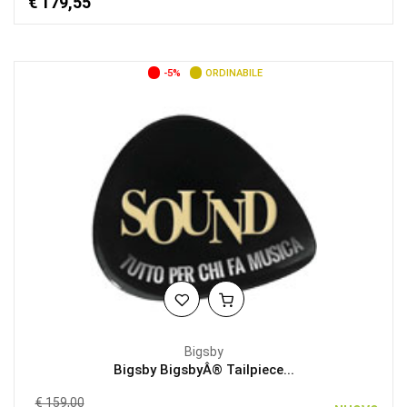
€ 179,55
-5%
ORDINABILE
Bigsby
Bigsby BigsbyÂ® Tailpiece...
€ 159,00