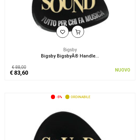
Bigsby
Bigsby BigsbyÂ® Handle...
€ 88,00
NUOVO
€ 83,60
-5%
ORDINABILE