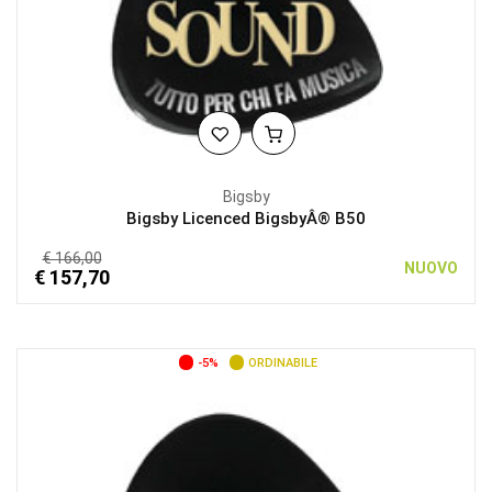
Bigsby
Bigsby Licenced BigsbyÂ® B50
€ 166,00
NUOVO
€ 157,70
-5%
ORDINABILE