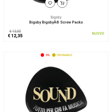
Bigsby
Bigsby BigsbyÂ® Screw Packs
€ 13,00
NUOVO
€ 12,35
-5%
ORDINABILE