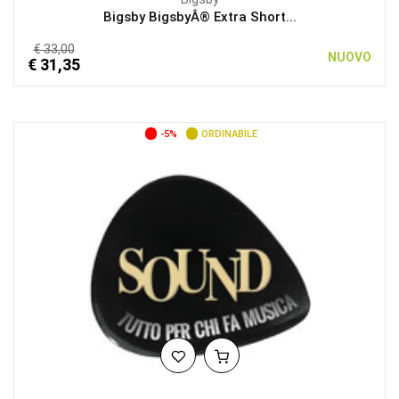
Bigsby BigsbyÂ® Extra Short...
€ 33,00
NUOVO
€ 31,35
-5%
ORDINABILE