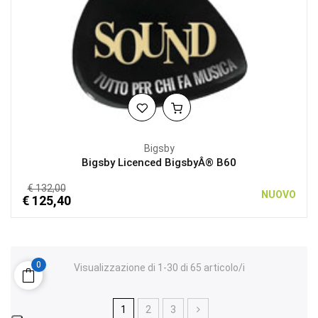
Bigsby
Bigsby Licenced BigsbyÂ® B60
€ 132,00
NUOVO
€ 125,40
0
Visualizzazione di 1-30 di 65 articolo/i
1
2
3