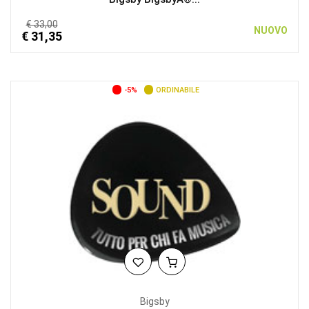
€ 33,00
NUOVO
€ 31,35
-5%
ORDINABILE
Bigsby