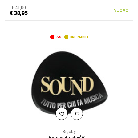
€ 41,00
NUOVO
€ 38,95
-5%
ORDINABILE
Bigsby
Bigsby BigsbyÂ®...