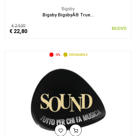
Bigsby
Bigsby BigsbyÂ® True...
€ 24,00
NUOVO
€ 22,80
-5%
ORDINABILE