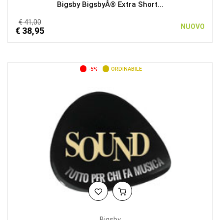
Bigsby BigsbyÂ® Extra Short...
€ 41,00
NUOVO
€ 38,95
-5%
ORDINABILE
Bigsby