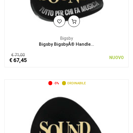
Bigsby
Bigsby BigsbyÂ® Handle...
€ 71,00
NUOVO
€ 67,45
-5%
ORDINABILE