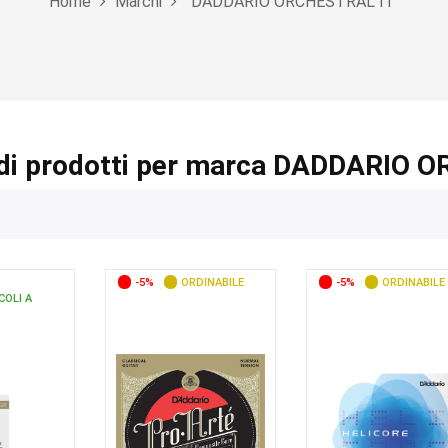
Home
Marchi
DADDARIO ORCHESTRAL IT
 di prodotti per marca DADDARIO 
-5%
ORDINABILE
-5%
ORDINABILE
COLI A