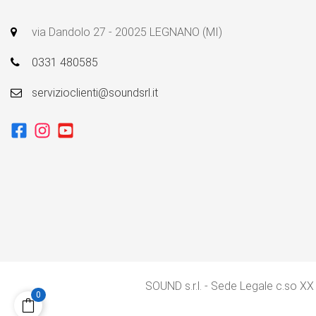
via Dandolo 27 - 20025 LEGNANO (MI)
0331 480585
servizioclienti@soundsrl.it
SOUND s.r.l. - Sede Legale c.so XX
0