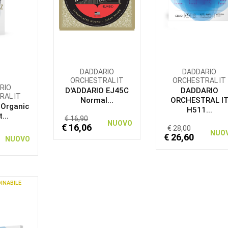
DADDARIO
DADDARIO
ORCHESTRAL IT
ORCHESTRAL IT
RIO
D'ADDARIO EJ45C
DADDARIO
RAL IT
Normal...
ORCHESTRAL I
 Organic
H511...
...
€ 16,90
NUOVO
€ 16,06
€ 28,00
NUO
€ 26,60
NUOVO
INABILE