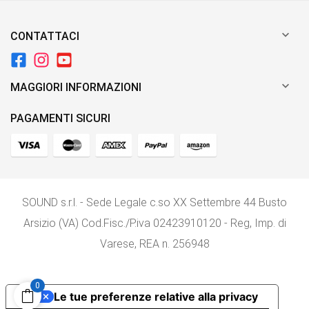

CONTATTACI

MAGGIORI INFORMAZIONI
PAGAMENTI SICURI
SOUND s.r.l. - Sede Legale c.so XX Settembre 44 Busto
Arsizio (VA) Cod.Fisc./P.iva 02423910120 - Reg, Imp. di
Varese, REA n. 256948
0
Le tue preferenze relative alla privacy