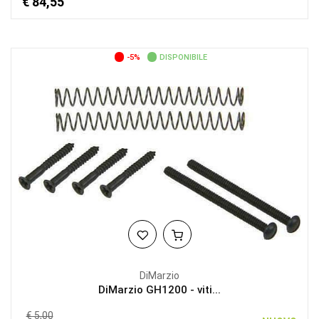
€ 84,55
-5%
DISPONIBILE
DiMarzio
DiMarzio GH1200 - viti...
€ 5,00