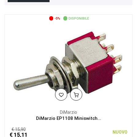
-5%
DISPONIBILE
DiMarzio
DiMarzio EP1108 Miniswitch...
€ 15,90
NUOVO
€ 15,11