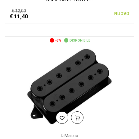
€ 12,00
NUOVO
€ 11,40
-5%
DISPONIBILE
DiMarzio