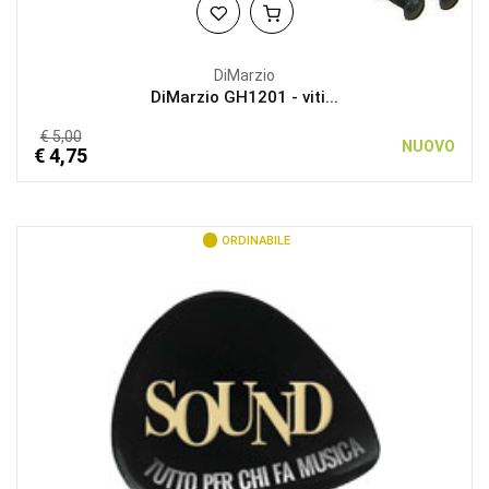
DiMarzio
DiMarzio GH1201 - viti...
€ 5,00
NUOVO
€ 4,75
ORDINABILE