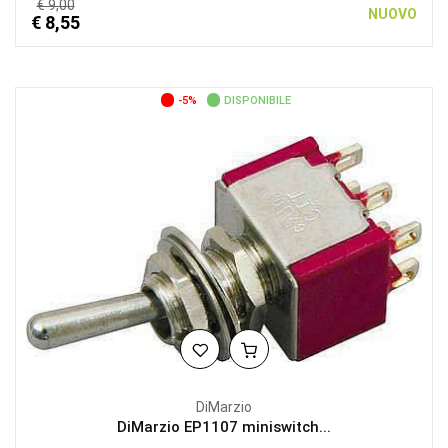
€ 9,00
NUOVO
€ 8,55
-5%
DISPONIBILE
DiMarzio
DiMarzio EP1107 miniswitch...