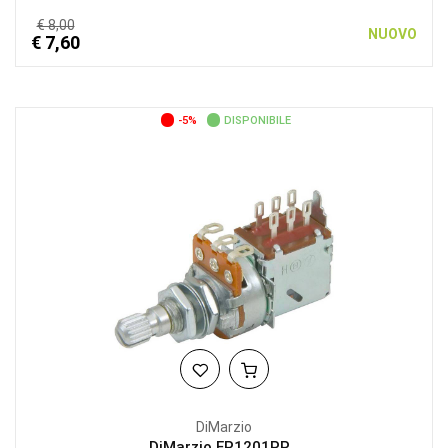
€ 8,00
NUOVO
€ 7,60
-5%
DISPONIBILE
DiMarzio
DiMarzio EP1201PP...