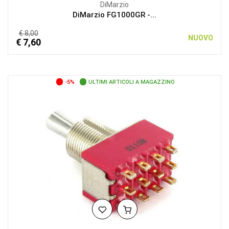
DiMarzio
DiMarzio FG1000GR -...
€ 8,00
NUOVO
€ 7,60
-5%
ULTIMI ARTICOLI A MAGAZZINO