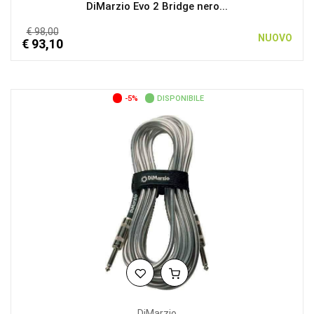
DiMarzio Evo 2 Bridge nero...
€ 98,00
NUOVO
€ 93,10
-5%
DISPONIBILE
DiMarzio