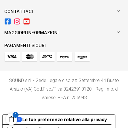

CONTATTACI

MAGGIORI INFORMAZIONI
PAGAMENTI SICURI
SOUND s.r.l. - Sede Legale c.so XX Settembre 44 Busto
Arsizio (VA) Cod.Fisc./P.iva 02423910120 - Reg, Imp. di
Varese, REA n. 256948
0
Le tue preferenze relative alla privacy