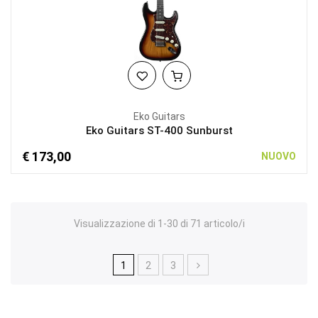
Eko Guitars
Eko Guitars ST-400 Sunburst
€ 173,00
NUOVO
Visualizzazione di 1-30 di 71 articolo/i
1
2
3