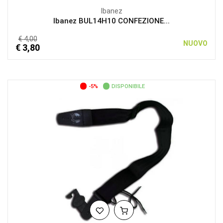
Ibanez
Ibanez BUL14H10 CONFEZIONE...
€ 4,00
NUOVO
€ 3,80
-5%
DISPONIBILE