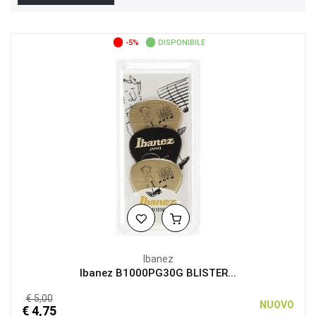
-5%
DISPONIBILE
Ibanez
Ibanez B1000PG30G BLISTER...
€ 5,00
NUOVO
€ 4,75