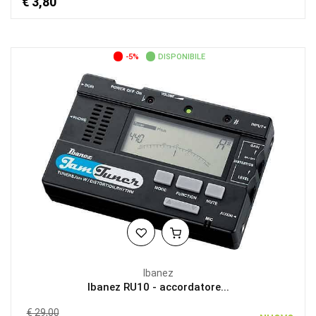
€ 3,80
-5%
DISPONIBILE
Ibanez
Ibanez RU10 - accordatore...
€ 29,00