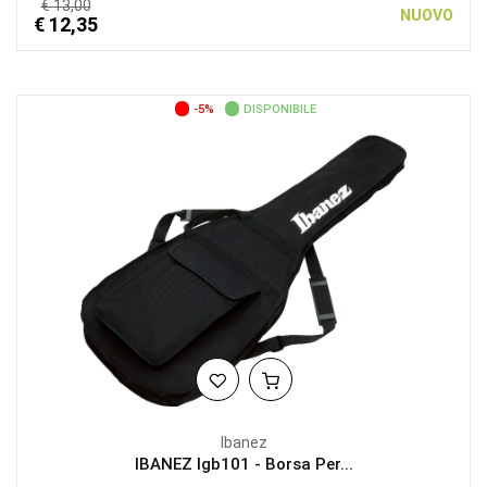
€ 13,00
NUOVO
€ 12,35
-5%
DISPONIBILE
Ibanez
IBANEZ Igb101 - Borsa Per...