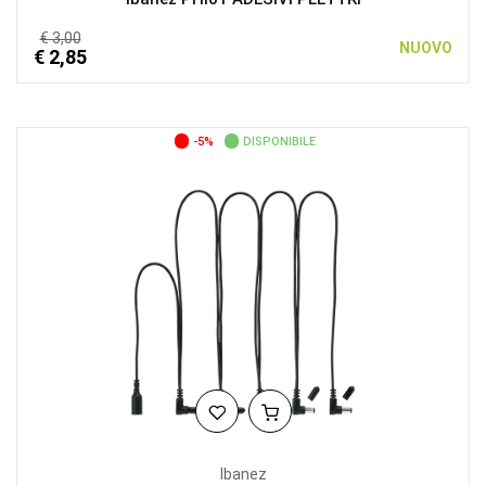
€ 3,00
NUOVO
€ 2,85
-5%
DISPONIBILE
Ibanez