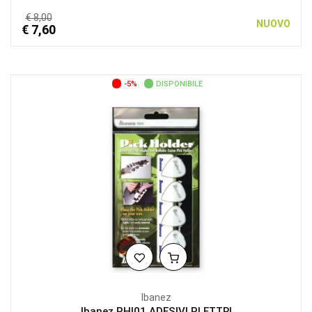
€ 8,00
NUOVO
€ 7,60
-5%
DISPONIBILE
Ibanez
Ibanez PHI01 ADESIVI PLETTRI