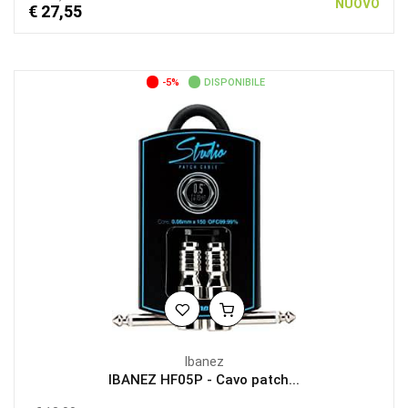
NUOVO
€ 27,55
-5%
DISPONIBILE
Ibanez
IBANEZ HF05P - Cavo patch...