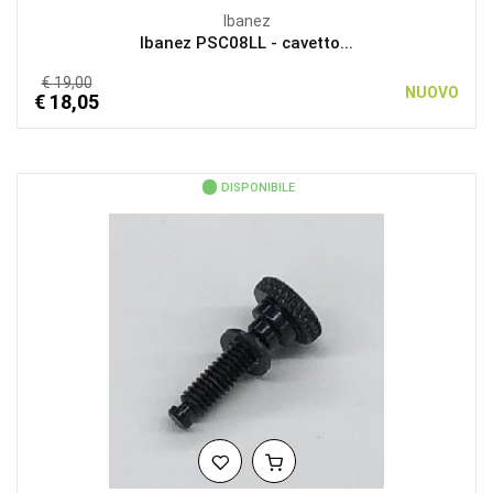
Ibanez
Ibanez PSC08LL - cavetto...
€ 19,00
NUOVO
€ 18,05
DISPONIBILE