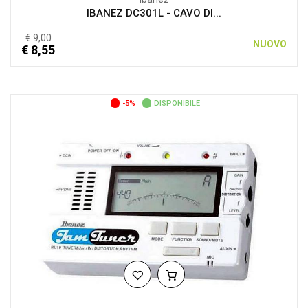
IBANEZ DC301L - CAVO DI...
€ 9,00
NUOVO
€ 8,55
-5%
DISPONIBILE