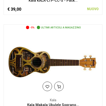
Kala KALA-LTP-CC-S - Pack...
€ 39,00
NUOVO
-5%
ULTIMI ARTICOLI A MAGAZZINO
Kala
Kala Makala Ukulele Soprano...