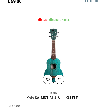
€ 69,00
EX-DEMO
-5%
DISPONIBILE
Kala
Kala KA-MRT-BLU-S - UKULELE...
€ 60,00