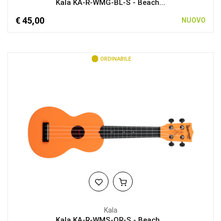
Kala KA-R-WMG-BL-S - Beach...
€ 45,00
NUOVO
ORDINABILE
Kala
Kala KA-R-WMS-OR-S - Beach...