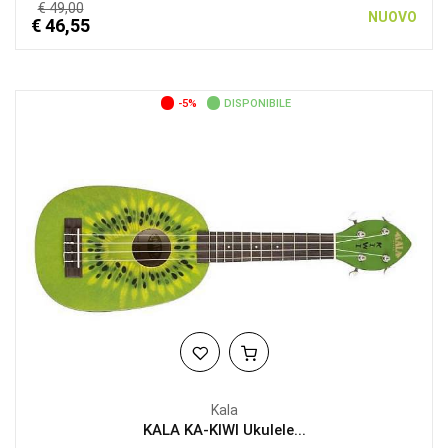
€ 49,00
NUOVO
€ 46,55
-5%
DISPONIBILE
Kala
KALA KA-KIWI Ukulele...