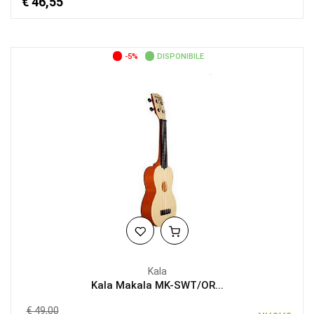
€ 46,55
-5%
DISPONIBILE
Kala
Kala Makala MK-SWT/OR...
€ 49,00