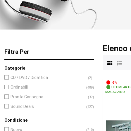
Elenco 
Filtra Per
Categorie
CD / DVD / Didattica
(2)
-5%
Ordinabili
(409)
ULTIMI ARTI
MAGAZZINO
Pronta Consegna
(32)
Sound Deals
(427)
Condizione
Nuovo
(210)