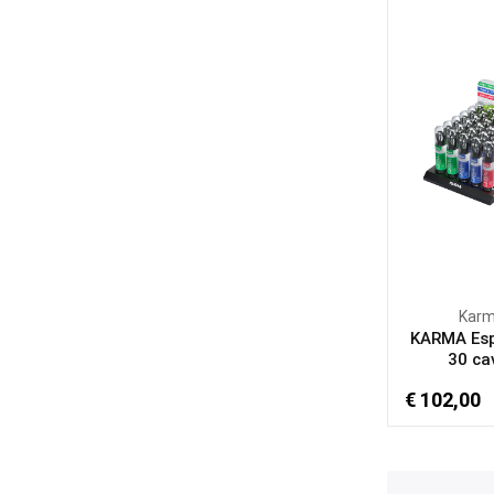
Kar
KARMA Esp
30 cav
€ 102,00