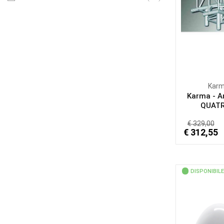
Kar
Karma - A
QUATR
€ 329,00
€ 312,55
DISPONIBILE