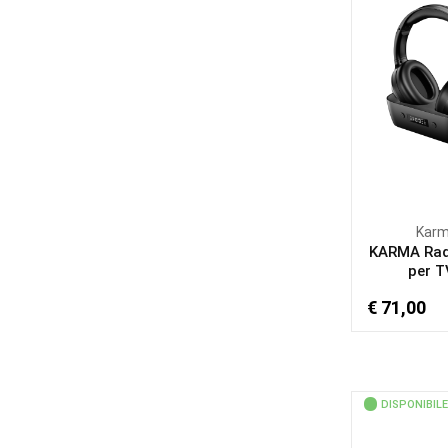
Kar
KARMA Rad
per TV
€ 71,00
DISPONIBILE