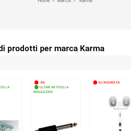
Home
Marchi
Karma
di prodotti per marca Karma
-5%
SU RICHIESTA
COLI A
ULTIMI ARTICOLI A
MAGAZZINO