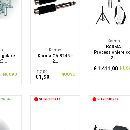
Karma
KARMA
ma
Karma
Processioniere c
ngolare
Karma CA 8245 -
2...
O...
2...
€ 1.411,00
NUO
€ 2,00
NUOVO
NUOVO
€ 1,90
 ONLINE
SU RICHIESTA
SU RICHIESTA