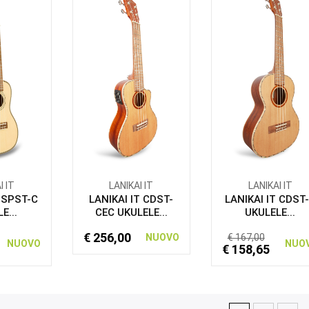
I IT
LANIKAI IT
LANIKAI IT
T SPST-C
LANIKAI IT CDST-
LANIKAI IT CDST
E...
CEC UKULELE...
UKULELE...
€ 256,00
NUOVO
€ 167,00
NUOVO
NUO
€ 158,65