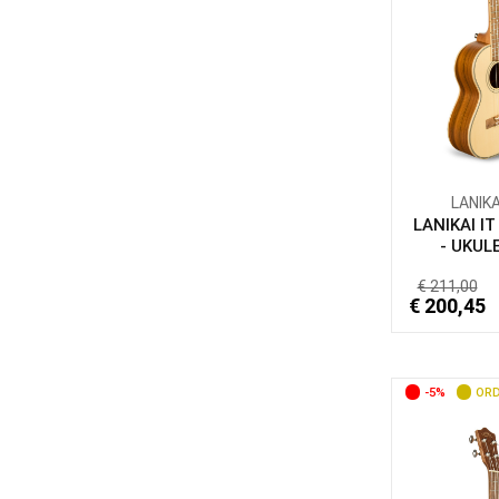
LANIKA
LANIKAI I
- UKULE
€ 211,00
€ 200,45
-5%
ORD