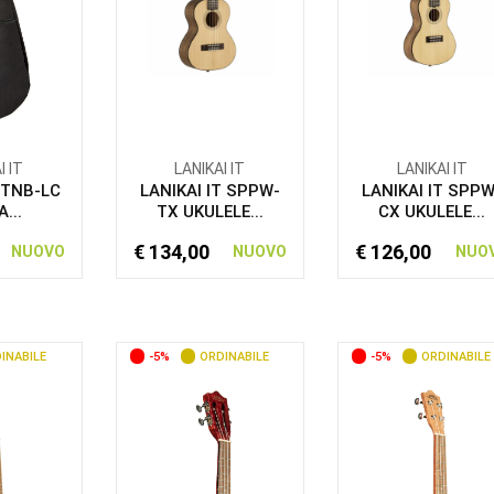
I IT
LANIKAI IT
LANIKAI IT
T TNB-LC
LANIKAI IT SPPW-
LANIKAI IT SPPW
...
TX UKULELE...
CX UKULELE...
€ 134,00
€ 126,00
NUOVO
NUOVO
NUO
INABILE
-5%
ORDINABILE
-5%
ORDINABILE