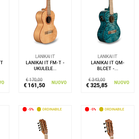
LANIKAI IT
LANIKAI IT
ET
LANIKAI IT FM-T -
LANIKAI IT QM-
UKULELE...
BLCET -...
€ 170,00
€ 343,00
VO
NUOVO
NUOVO
€ 161,50
€ 325,85
-5%
ORDINABILE
-5%
ORDINABILE