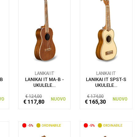
LANIKAI IT
LANIKAI IT
-B
LANIKAI IT MA-B -
LANIKAI IT SPST-S
UKULELE...
UKULELE...
€ 124,00
€ 174,00
VO
NUOVO
NUOVO
€ 117,80
€ 165,30
-5%
ORDINABILE
-5%
ORDINABILE