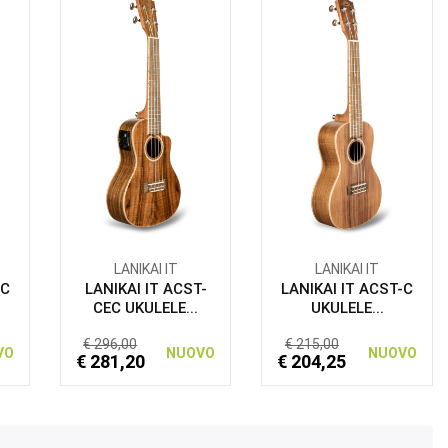
LANIKAI IT
LANIKAI IT
-C
LANIKAI IT ACST-
LANIKAI IT ACST-C
CEC UKULELE...
UKULELE...
€ 296,00
€ 215,00
VO
NUOVO
NUOVO
€ 281,20
€ 204,25