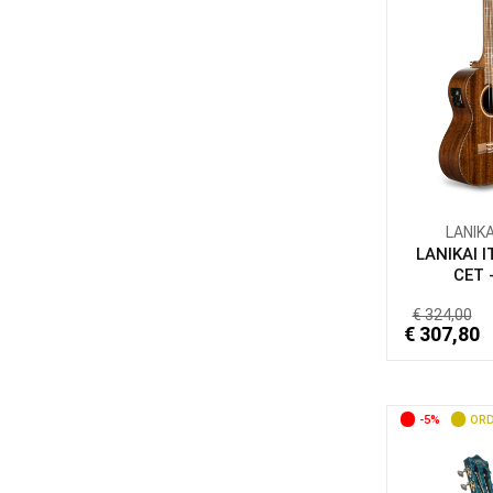
LANIKA
LANIKAI 
CET -
€ 324,00
€ 307,80
-5%
ORD