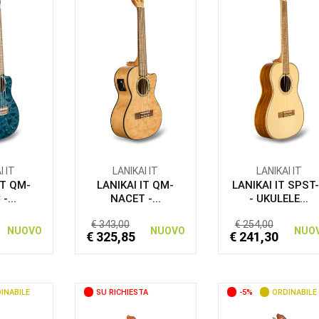
I IT
LANIKAI IT
LANIKAI IT
IT QM-
LANIKAI IT QM-
LANIKAI IT SPST
-...
NACET -...
- UKULELE...
€ 343,00
€ 254,00
NUOVO
NUOVO
NUO
€ 325,85
€ 241,30
INABILE
SU RICHIESTA
-5%
ORDINABILE