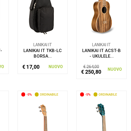
LANIKAI IT
LANIKAI IT
-
LANIKAI IT TKB-LC
LANIKAI IT ACST-B
BORSA...
- UKULELE...
€ 17,00
VO
NUOVO
€ 264,00
NUOVO
€ 250,80
-5%
ORDINABILE
-5%
ORDINABILE