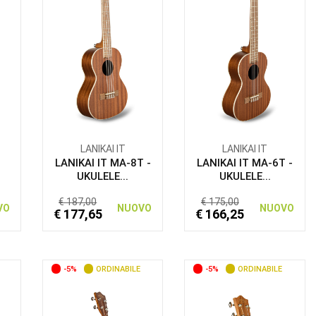
LANIKAI IT
LANIKAI IT
LANIKAI IT MA-8T -
LANIKAI IT MA-6T -
UKULELE...
UKULELE...
€ 187,00
€ 175,00
VO
NUOVO
NUOVO
€ 177,65
€ 166,25
-5%
ORDINABILE
-5%
ORDINABILE