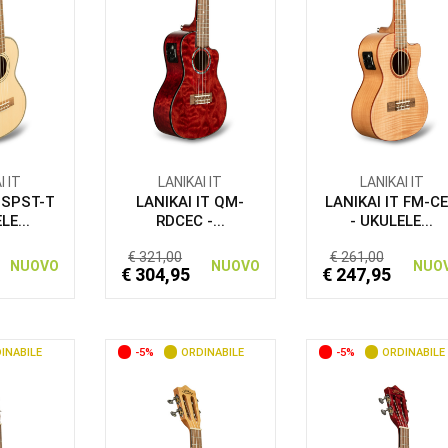
I IT
LANIKAI IT
LANIKAI IT
T SPST-T
LANIKAI IT QM-
LANIKAI IT FM-C
LE...
RDCEC -...
- UKULELE...
€ 321,00
€ 261,00
NUOVO
NUOVO
NUO
€ 304,95
€ 247,95
INABILE
-5%
ORDINABILE
-5%
ORDINABILE