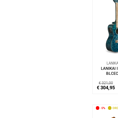
LANIKA
LANIKAI 
BLCEC 
€ 321,00
€ 304,95
-5%
ORD