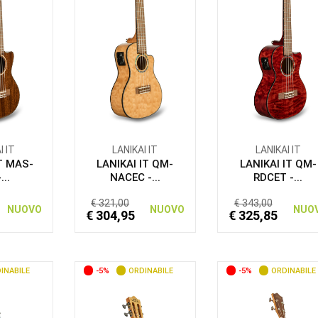
I IT
LANIKAI IT
LANIKAI IT
IT MAS-
LANIKAI IT QM-
LANIKAI IT QM-
...
NACEC -...
RDCET -...
€ 321,00
€ 343,00
NUOVO
NUOVO
NUO
€ 304,95
€ 325,85
INABILE
-5%
ORDINABILE
-5%
ORDINABILE